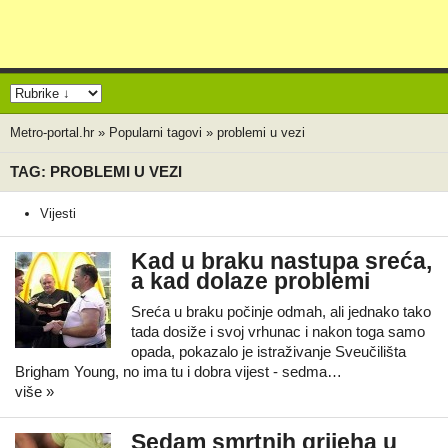
Metro-portal.hr
»
Popularni tagovi
»
problemi u vezi
TAG: PROBLEMI U VEZI
Vijesti
Kad u braku nastupa sreća,
a kad dolaze problemi
Sreća u braku počinje odmah, ali jednako tako
tada dosiže i svoj vrhunac i nakon toga samo
opada, pokazalo je istraživanje Sveučilišta
Brigham Young, no ima tu i dobra vijest - sedma…
više »
Sedam smrtnih grijeha u