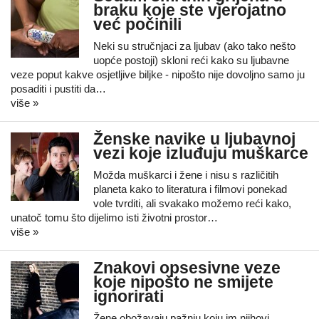
braku koje ste vjerojatno
već počinili
Neki su stručnjaci za ljubav (ako tako nešto
uopće postoji) skloni reći kako su ljubavne
veze poput kakve osjetljive biljke - nipošto nije dovoljno samo ju
posaditi i pustiti da…
više »
Ženske navike u ljubavnoj
vezi koje izluđuju muškarce
Možda muškarci i žene i nisu s različitih
planeta kako to literatura i filmovi ponekad
vole tvrditi, ali svakako možemo reći kako,
unatoč tomu što dijelimo isti životni prostor…
više »
Znakovi opsesivne veze
koje nipošto ne smijete
ignorirati
Žene obožavaju pažnju koju im njihovi