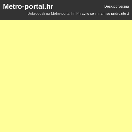
Metro-portal.hr
Desktop verzija
Dobrodošli na Metro-portal.hr!
Prijavite se
ili
nam se pridružite :)