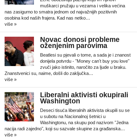
muškarci pružaju u vezama i velika većina
nas zasigurno to smatra jednom od najvažnijih pozitivnih
osobina kod naših frajera. Kad nas netko…
više »
Novac donosi probleme
oženjenim parovima
Beatlesi su pjevali o tome, a sada je i znanost
donijela potvrdu - "Money can't buy you love"
zvuči jako istinito, naročito za ljude u braku.
Znanstvenici su, naime, došli do zaključka…
više »
Liberalni aktivisti okupirali
Washington
Deseci tisuća liberalnih aktivista okupili su se
u subotu na Nacionalnoj šetnici u
Washingtonu, na skupu pod nazivom "Jedna
nacija radi zajedno", koji su sazvale skupine za građanska…
više »