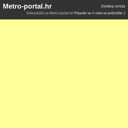
Metro-portal.hr
Desktop verzija
Dobrodošli na Metro-portal.hr!
Prijavite se
ili
nam se pridružite :)