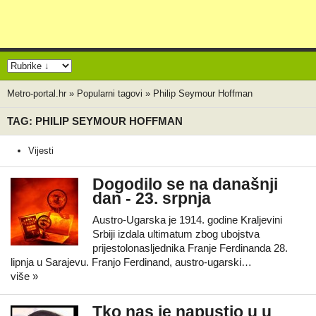
Metro-portal.hr
»
Popularni tagovi
»
Philip Seymour Hoffman
TAG: PHILIP SEYMOUR HOFFMAN
Vijesti
Dogodilo se na današnji
dan - 23. srpnja
Austro-Ugarska je 1914. godine Kraljevini
Srbiji izdala ultimatum zbog ubojstva
prijestolonasljednika Franje Ferdinanda 28.
lipnja u Sarajevu. Franjo Ferdinand, austro-ugarski…
više »
Tko nas je napustio u u