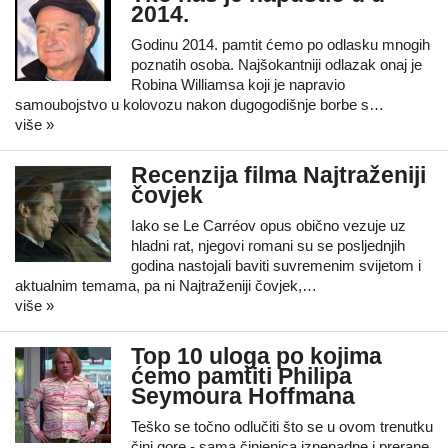
2014.
Godinu 2014. pamtit ćemo po odlasku mnogih
poznatih osoba. Najšokantniji odlazak onaj je
Robina Williamsa koji je napravio
samoubojstvo u kolovozu nakon dugogodišnje borbe s…
više »
Recenzija filma Najtraženiji
čovjek
Iako se Le Carréov opus obično vezuje uz
hladni rat, njegovi romani su se posljednjih
godina nastojali baviti suvremenim svijetom i
aktualnim temama, pa ni Najtraženiji čovjek,…
više »
Top 10 uloga po kojima
ćemo pamtiti Philipa
Seymoura Hoffmana
Teško se točno odlučiti što se u ovom trenutku
čini gore - sama činjenica iznenadne i prerane