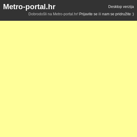
Metro-portal.hr
Desktop verzija
Dobrodošli na Metro-portal.hr!
Prijavite se
ili
nam se pridružite :)