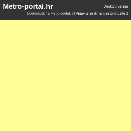
Metro-portal.hr
Desktop verzija
Dobrodošli na Metro-portal.hr!
Prijavite se
ili
nam se pridružite :)