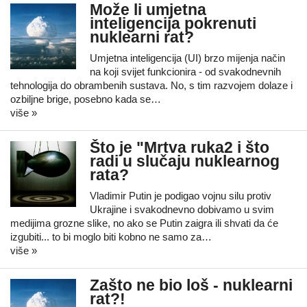
Može li umjetna
inteligencija pokrenuti
nuklearni rat?
Umjetna inteligencija (UI) brzo mijenja način
na koji svijet funkcionira - od svakodnevnih
tehnologija do obrambenih sustava. No, s tim razvojem dolaze i
ozbiljne brige, posebno kada se…
više »
Što je "Mrtva ruka2 i što
radi u slučaju nuklearnog
rata?
Vladimir Putin je podigao vojnu silu protiv
Ukrajine i svakodnevno dobivamo u svim
medijima grozne slike, no ako se Putin zaigra ili shvati da će
izgubiti... to bi moglo biti kobno ne samo za…
više »
Zašto ne bio loš - nuklearni
rat?!