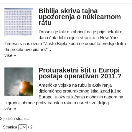
Biblija skriva tajna
upozorenja o nuklearnom
ratu
Drosnin je toliko zabrinut da je prije nekoliko
dana čak dobio cijelu stranicu u New York
Timesu s naslovom "Zašto Bijela kuća ne dopušta predsjedniku
da pročita ovo pismo?"…
više »
Proturaketni štit u Europi
postaje operativan 2011.?
Američka vojska na rubu je aktiviranja
djelomičnog proturaketnog štita iznad južne
Europe, u okviru jačanja globalnih napora na
izgradnji obrane protiv iranskih raketa usred sve duljeg…
više »
Sljedeća stranica
Stranica
/ 2