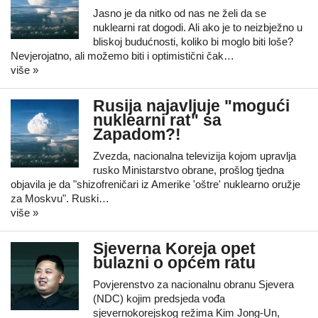
Jasno je da nitko od nas ne želi da se
nuklearni rat dogodi. Ali ako je to neizbježno u
bliskoj budućnosti, koliko bi moglo biti loše?
Nevjerojatno, ali možemo biti i optimistični čak…
više »
Rusija najavljuje "mogući
nuklearni rat" sa
Zapadom?!
Zvezda, nacionalna televizija kojom upravlja
rusko Ministarstvo obrane, prošlog tjedna
objavila je da "shizofreničari iz Amerike 'oštre' nuklearno oružje
za Moskvu". Ruski…
više »
Sjeverna Koreja opet
bulazni o općem ratu
Povjerenstvo za nacionalnu obranu Sjevera
(NDC) kojim predsjeda vođa
sjevernokorejskog režima Kim Jong-Un,