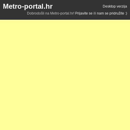
Metro-portal.hr
Desktop verzija
Dobrodošli na Metro-portal.hr!
Prijavite se
ili
nam se pridružite :)