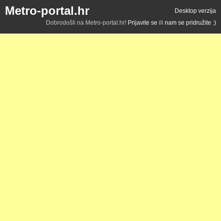
Metro-portal.hr
Desktop verzija
Dobrodošli na Metro-portal.hr!
Prijavite se
ili
nam se pridružite :)