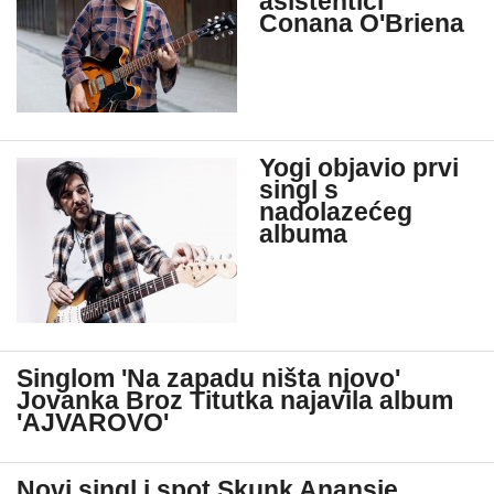
asistentici
Conana O'Briena
Yogi objavio prvi
singl s
nadolazećeg
albuma
Singlom 'Na zapadu ništa njovo'
Jovanka Broz Titutka najavila album
'AJVAROVO'
Novi singl i spot Skunk Anansie