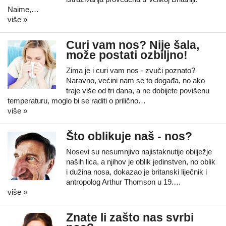
Naime,…
više »
Curi vam nos? Nije šala,
može postati ozbiljno!
Zima je i curi vam nos - zvuči poznato?
Naravno, većini nam se to događa, no ako
traje više od tri dana, a ne dobijete povišenu
temperaturu, moglo bi se raditi o prilično…
više »
Što oblikuje naš - nos?
Nosevi su nesumnjivo najistaknutije obilježje
naših lica, a njihov je oblik jedinstven, no oblik
i dužina nosa, dokazao je britanski liječnik i
antropolog Arthur Thomson u 19.…
više »
Znate li zašto nas svrbi