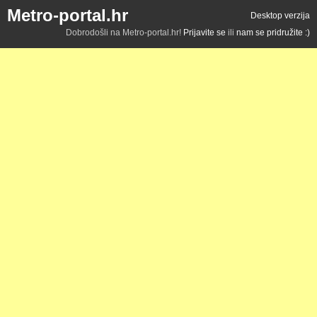
Metro-portal.hr
Desktop verzija
Dobrodošli na Metro-portal.hr!
Prijavite se
ili
nam se pridružite :)