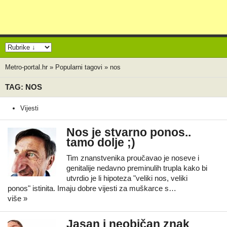
Metro-portal.hr
»
Popularni tagovi
»
nos
TAG: NOS
Vijesti
Nos je stvarno ponos..
tamo dolje ;)
Tim znanstvenika proučavao je noseve i
genitalije nedavno preminulih trupla kako bi
utvrdio je li hipoteza "veliki nos, veliki
ponos" istinita. Imaju dobre vijesti za muškarce s…
više »
Jasan i neobičan znak