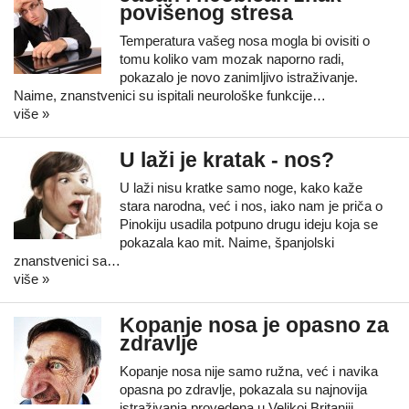
povišenog stresa
Temperatura vašeg nosa mogla bi ovisiti o
tomu koliko vam mozak naporno radi,
pokazalo je novo zanimljivo istraživanje.
Naime, znanstvenici su ispitali neurološke funkcije…
više »
U laži je kratak - nos?
U laži nisu kratke samo noge, kako kaže
stara narodna, već i nos, iako nam je priča o
Pinokiju usadila potpuno drugu ideju koja se
pokazala kao mit. Naime, španjolski
znanstvenici sa…
više »
Kopanje nosa je opasno za
zdravlje
Kopanje nosa nije samo ružna, već i navika
opasna po zdravlje, pokazala su najnovija
istraživanja provedena u Velikoj Britaniji.