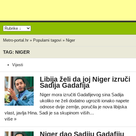
Metro-portal.hr
»
Popularni tagovi
»
Niger
TAG: NIGER
Vijesti
Libija želi da joj Niger izruči
Sadija Gadafija
Niger mora izručiti Gadafijevog sina Sadija
ukoliko ne želi dodatno ugroziti ionako napete
odnose dvije zemlje, poručila je nova libijska
vlast, javlja Hina. Sadi je sa skupinom viših…
više »
Niger dao Sadiju Gadafiju