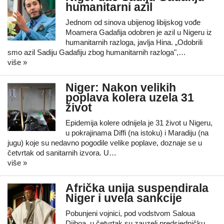
humanitarni azil
Jednom od sinova ubijenog libijskog vođe
Moamera Gadafija odobren je azil u Nigeru iz
humanitarnih razloga, javlja Hina. „Odobrili
smo azil Sadiju Gadafiju zbog humanitarnih razloga",…
više »
Niger: Nakon velikih
poplava kolera uzela 31
život
Epidemija kolere odnijela je 31 život u Nigeru,
u pokrajinama Diffi (na istoku) i Maradiju (na
jugu) koje su nedavno pogodile velike poplave, doznaje se u
četvrtak od sanitarnih izvora. U…
više »
Afrička unija suspendirala
Niger i uvela sankcije
Pobunjeni vojnici, pod vodstvom Saloua
Djiboa, u četvrtak su zauzeli predsjedničku