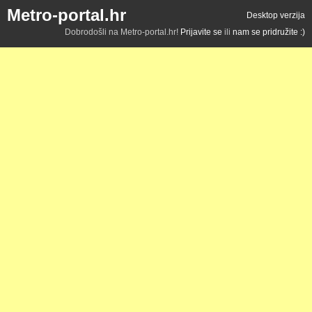
Metro-portal.hr
Desktop verzija
Dobrodošli na Metro-portal.hr!
Prijavite se
ili
nam se pridružite :)