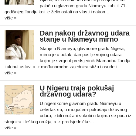
palaču u glavnom gradu Niameyu i uhitili 71-
godišnjeg Tandju koji je želio ostati na vlasti i nakon…
više »
Dan nakon državnog udara
stanje u Niameyu mirno
Stanje u Niameyu, glavnome gradu Nigera,
mirno je u petak, dan poslije vojnog udara
kojim je svrgnut predsjednik Mamadou Tandja
i ukinut ustav, a iz međunarodne zajednica stižu i osude i…
više »
U Nigeru traje pokušaj
državnog udara?
U nigerskome glavnom gradu Niameyu u
četvrtak su, u mogućem pokušaju državnog
udara, izbili oružani sukobi u kojima se puca iz
strojnica i teškog oružja, a iz predsjedničke…
više »