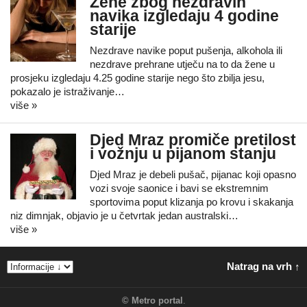
Žene zbog nezdravih
navika izgledaju 4 godine
starije
Nezdrave navike poput pušenja, alkohola ili
nezdrave prehrane utječu na to da žene u
prosjeku izgledaju 4.25 godine starije nego što zbilja jesu,
pokazalo je istraživanje…
više »
Djed Mraz promiče pretilost
i vožnju u pijanom stanju
Djed Mraz je debeli pušač, pijanac koji opasno
vozi svoje saonice i bavi se ekstremnim
sportovima poput klizanja po krovu i skakanja
niz dimnjak, objavio je u četvrtak jedan australski…
više »
Natrag na vrh ↑
©
Metro portal
.