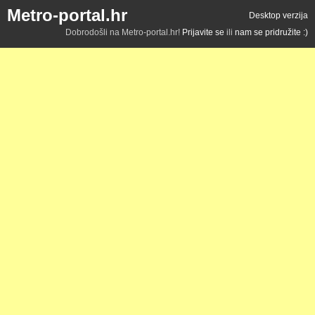
Metro-portal.hr
Desktop verzija
Dobrodošli na Metro-portal.hr!
Prijavite se
ili
nam se pridružite :)