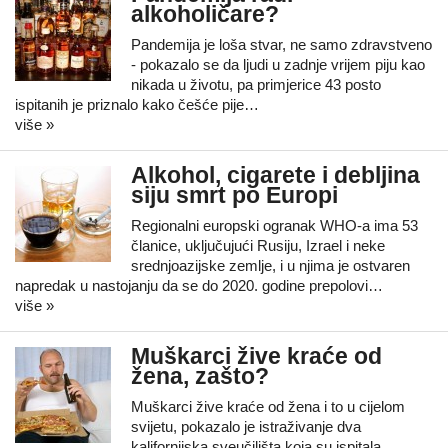
alkoholičare?
Pandemija je loša stvar, ne samo zdravstveno
- pokazalo se da ljudi u zadnje vrijem piju kao
nikada u životu, pa primjerice 43 posto
ispitanih je priznalo kako češće pije…
više »
Alkohol, cigarete i debljina
siju smrt po Europi
Regionalni europski ogranak WHO-a ima 53
članice, uključujući Rusiju, Izrael i neke
srednjoazijske zemlje, i u njima je ostvaren
napredak u nastojanju da se do 2020. godine prepolovi…
više »
Muškarci žive kraće od
žena, zašto?
Muškarci žive kraće od žena i to u cijelom
svijetu, pokazalo je istraživanje dva
kalifornijska sveučilišta koja su ispitala