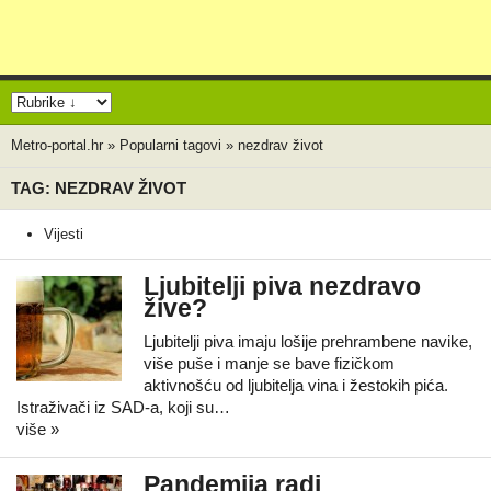
Metro-portal.hr
»
Popularni tagovi
»
nezdrav život
TAG: NEZDRAV ŽIVOT
Vijesti
Ljubitelji piva nezdravo
žive?
Ljubitelji piva imaju lošije prehrambene navike,
više puše i manje se bave fizičkom
aktivnošću od ljubitelja vina i žestokih pića.
Istraživači iz SAD-a, koji su…
više »
Pandemija radi