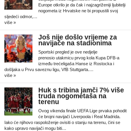
Europe otkrilo je da čak i najzagriženiji ljubitelji
nogometa iz Hrvatske ne bi propustili svoj
sljedeći odmor,…
više »
Još nije došlo vrijeme za
navijače na stadionima
Sportski pregled je ove nedjelje
prenosio utakmicu prvog kola Kupa DFB-a
između trećeligaša Hanse iz Rostocka i
došljaka u Prvu saveznu ligu, VfB Stuttgarta.…
više »
Huk s tribina jamči 7% više
truda nogometaša na
terenu
Ovog vikenda finale UEFA Lige prvaka pohodit
će brojni navijači Liverpoola i Real Madrida.
Iako će njihovo raspoloženje ovisiti o stanju na terenu, čini se
kako upravo navijači mogu biti…