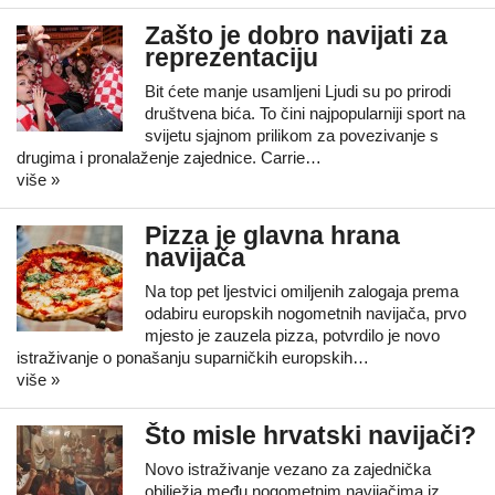
Zašto je dobro navijati za
reprezentaciju
Bit ćete manje usamljeni Ljudi su po prirodi
društvena bića. To čini najpopularniji sport na
svijetu sjajnom prilikom za povezivanje s
drugima i pronalaženje zajednice. Carrie…
više »
Pizza je glavna hrana
navijača
Na top pet ljestvici omiljenih zalogaja prema
odabiru europskih nogometnih navijača, prvo
mjesto je zauzela pizza, potvrdilo je novo
istraživanje o ponašanju suparničkih europskih…
više »
Što misle hrvatski navijači?
Novo istraživanje vezano za zajednička
obilježja među nogometnim navijačima iz