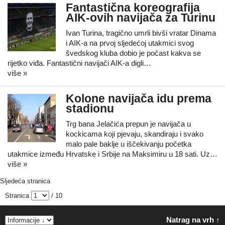
Fantastična koreografija
AIK-ovih navijača za Turinu
Ivan Turina, tragično umrli bivši vratar Dinama
i AIK-a na prvoj sljedećoj utakmici svog
švedskog kluba dobio je počast kakva se
rijetko viđa. Fantastični navijači AIK-a digli…
više »
Kolone navijača idu prema
stadionu
Trg bana Jelačića prepun je navijača u
kockicama koji pjevaju, skandiraju i svako
malo pale baklje u iščekivanju početka
utakmice između Hrvatske i Srbije na Maksimiru u 18 sati. Uz…
više »
Sljedeća stranica
Stranica
/ 10
Natrag na vrh ↑