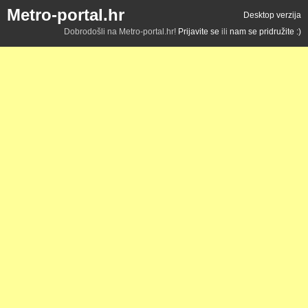
Metro-portal.hr
Desktop verzija
Dobrodošli na Metro-portal.hr!
Prijavite se
ili
nam se pridružite :)