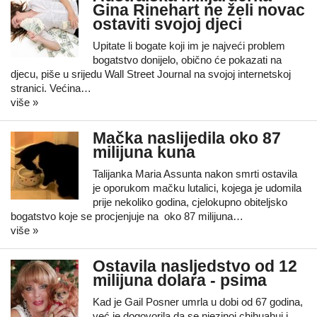
Gina Rinehart ne želi novac
ostaviti svojoj djeci
Upitate li bogate koji im je najveći problem
bogatstvo donijelo, obično će pokazati na
djecu, piše u srijedu Wall Street Journal na svojoj internetskoj
stranici. Većina…
više »
Mačka naslijedila oko 87
milijuna kuna
Talijanka Maria Assunta nakon smrti ostavila
je oporukom mačku lutalici, kojega je udomila
prije nekoliko godina, cjelokupno obiteljsko
bogatstvo koje se procjenjuje na oko 87 milijuna…
više »
Ostavila nasljedstvo od 12
milijuna dolara - psima
Kad je Gail Posner umrla u dobi od 67 godina,
već je dogovorila da se njezinoj chihuahui i