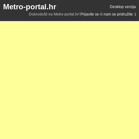
Metro-portal.hr
Desktop verzija
Dobrodošli na Metro-portal.hr!
Prijavite se
ili
nam se pridružite :)