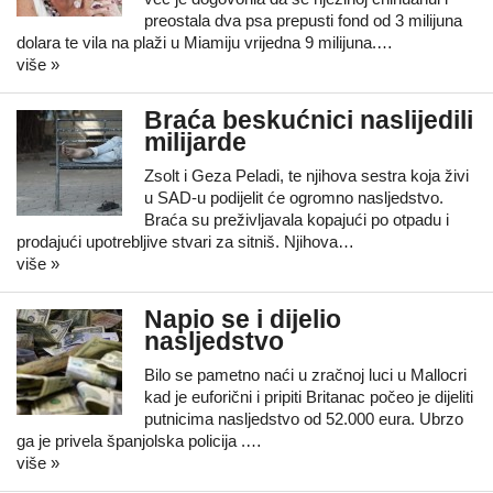
preostala dva psa prepusti fond od 3 milijuna
dolara te vila na plaži u Miamiju vrijedna 9 milijuna.…
više »
Braća beskućnici naslijedili
milijarde
Zsolt i Geza Peladi, te njihova sestra koja živi
u SAD-u podijelit će ogromno nasljedstvo.
Braća su preživljavala kopajući po otpadu i
prodajući upotrebljive stvari za sitniš. Njihova…
više »
Napio se i dijelio
nasljedstvo
Bilo se pametno naći u zračnoj luci u Mallocri
kad je euforični i pripiti Britanac počeo je dijeliti
putnicima nasljedstvo od 52.000 eura. Ubrzo
ga je privela španjolska policija .…
više »