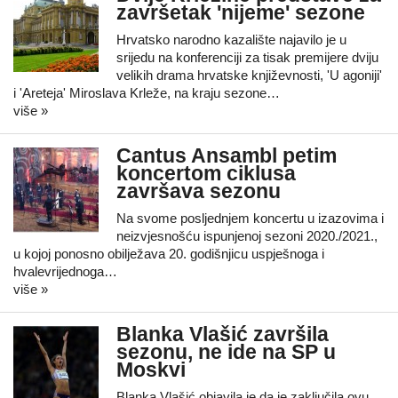
završetak 'nijeme' sezone
Hrvatsko narodno kazalište najavilo je u
srijedu na konferenciji za tisak premijere dviju
velikih drama hrvatske književnosti, 'U agoniji'
i 'Areteja' Miroslava Krleže, na kraju sezone…
više »
Cantus Ansambl petim
koncertom ciklusa
završava sezonu
Na svome posljednjem koncertu u izazovima i
neizvjesnošću ispunjenoj sezoni 2020./2021.,
u kojoj ponosno obilježava 20. godišnjicu uspješnoga i
hvalevrijednoga…
više »
Blanka Vlašić završila
sezonu, ne ide na SP u
Moskvi
Blanka Vlašić objavila je da je zaključila ovu