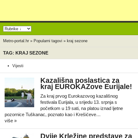
Metro-portal.hr
»
Popularni tagovi
»
kraj sezone
TAG: KRAJ SEZONE
Vijesti
Kazališna poslastica za
kraj EUROKAZove Eurijale!
Za kraj prvog Eurokazovog kazališnog
festivala Eurijala, u srijedu 13. srpnja s
početkom u 19 sati, na platou iznad ljetne
pozornice Tuškanac, poznato kao i Krešićeve…
više »
Dvije Krležine predstave za