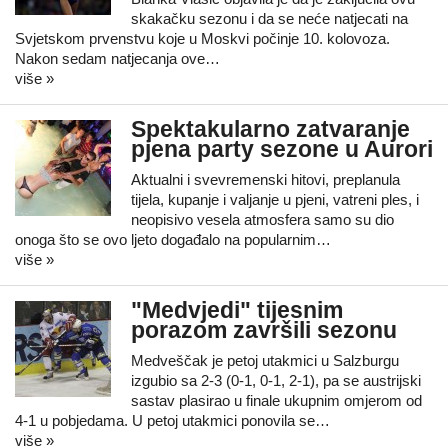
skakačku sezonu i da se neće natjecati na
Svjetskom prvenstvu koje u Moskvi počinje 10. kolovoza.
Nakon sedam natjecanja ove…
više »
Spektakularno zatvaranje
pjena party sezone u Aurori
Aktualni i svevremenski hitovi, preplanula
tijela, kupanje i valjanje u pjeni, vatreni ples, i
neopisivo vesela atmosfera samo su dio
onoga što se ovo ljeto događalo na popularnim…
više »
"Medvjedi" tijesnim
porazom završili sezonu
Medveščak je petoj utakmici u Salzburgu
izgubio sa 2-3 (0-1, 0-1, 2-1), pa se austrijski
sastav plasirao u finale ukupnim omjerom od
4-1 u pobjedama. U petoj utakmici ponovila se…
više »