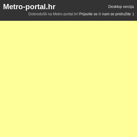
Metro-portal.hr
Desktop verzija
Dobrodošli na Metro-portal.hr!
Prijavite se
ili
nam se pridružite :)