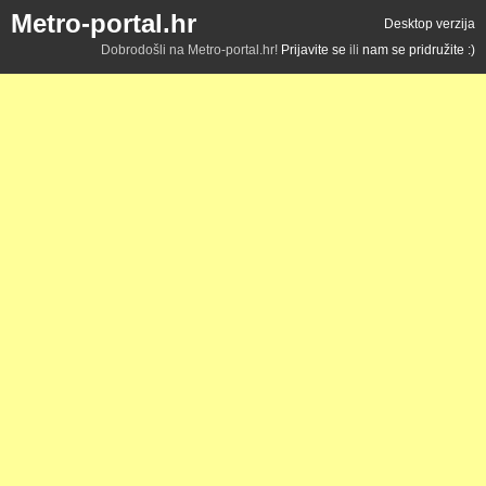
Metro-portal.hr
Desktop verzija
Dobrodošli na Metro-portal.hr!
Prijavite se
ili
nam se pridružite :)