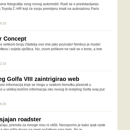
bene fotografije svog novog automobil. Radi se o predstavljanju
Toyota C-HR koji će svoju premijeru imati na autosalonu Paris
…
10:10
r Concept
e velikom broju čitatelja ovo ime jako poznato! Nimbus je model
ttera i svijeta vještica. No, ovom prilikom ne radi se o tome, a ime
12:15
g Golfa VIII zaintrigirao web
vor informacija koje se mogu u svakom trenutku plasirati u
 u velikoj količini informacija oko novog ili restyling Golfa ovaj put
16:20
sjajan roadster
aćaju, premda za mnoge nisu ni otišli. Neosporno je kako ipak raste
 a ako ništa drugo pa pred početkom smo ljeta, što je…