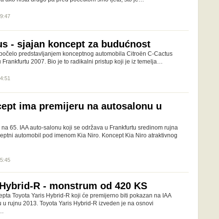
09:47
us - sjajan koncept za budućnost
 počelo predstavljanjem konceptnog automobila Citroën C-Cactus
Frankfurtu 2007. Bio je to radikalni pristup koji je iz temelja…
14:51
cept ima premijeru na autosalonu u
e na 65. IAA auto-salonu koji se održava u Frankfurtu sredinom rujna
ceptni automobil pod imenom Kia Niro. Koncept Kia Niro atraktivnog
15:45
 Hybrid-R - monstrum od 420 KS
pta Toyota Yaris Hybrid-R koji će premijerno biti pokazan na IAA
u u rujnu 2013. Toyota Yaris Hybrid-R izveden je na osnovi
a…