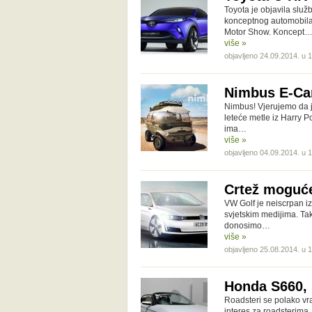
Toyota je objavila služ
konceptnog automobila 
Motor Show. Koncept
više »
objavljeno 24.09.2014. u 
Nimbus E-Ca
Nimbus! Vjerujemo da j
leteće metle iz Harry Po
ima…
više »
objavljeno 04.09.2014. u 
Crtež moguće
VW Golf je neiscrpan iz
svjetskim medijima. Tako
donosimo…
više »
objavljeno 25.08.2014. u 
Honda S660, 
Roadsteri se polako vr
interes za roadsterima,