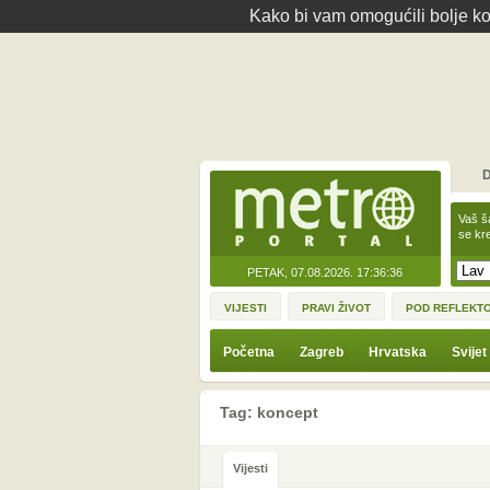
Kako bi vam omogućili bolje kor
D
Vaš š
se kre
PETAK, 07.08.2026.
17:36:36
VIJESTI
PRAVI ŽIVOT
POD REFLEKT
Početna
Zagreb
Hrvatska
Svijet
Tag: koncept
Vijesti