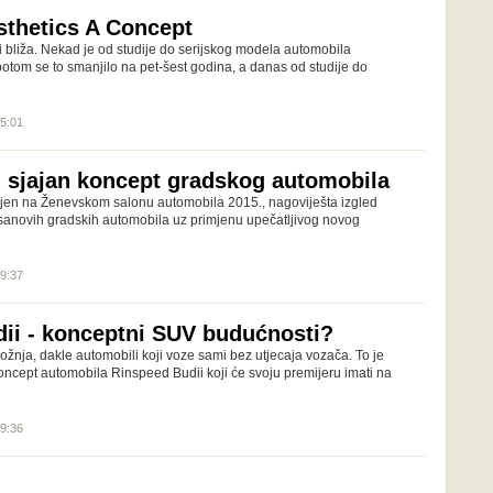
thetics A Concept
i bliža. Nekad je od studije do serijskog modela automobila
, potom se to smanjilo na pet-šest godina, a danas od studije do
15:01
 sjajan koncept gradskog automobila
jen na Ženevskom salonu automobila 2015., nagoviješta izgled
sanovih gradskih automobila uz primjenu upečatljivog novog
09:37
ii - konceptni SUV budućnosti?
žnja, dakle automobili koji voze sami bez utjecaja vozača. To je
oncept automobila Rinspeed Budii koji će svoju premijeru imati na
09:36