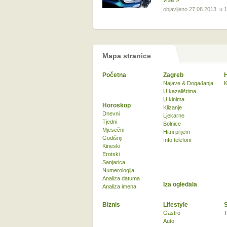
više »
objavljeno 27.08.2013. u 
Mapa stranice
Početna
Zagreb
Najave & Događanja
K
U kazalištima
U kinima
Horoskop
Klizanje
Dnevni
Ljekarne
Tjedni
Bolnice
Mjesečni
Hitni prijem
Godišnji
Info telefoni
Kineski
Erotski
Sanjarica
Numerologija
Analiza datuma
Iza ogledala
Analiza imena
Biznis
Lifestyle
Gastro
T
Auto