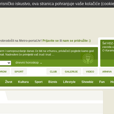
isničko iskustvo, ova stranica pohranjuje vaše kolačiće (cookie
obrodošli na Metro-portal.hr!
Prijavite se
ili
nam se pridružite :)
Šef HDZ-a
zavoda u
O Karamar
arm i samopouzdanje danas će biti na vrhuncu, privlačeći poglede kamo god
tali. Nadređeni će primijetiti vaš trud i trud …
dnevni horoskop
→
OROM
SPORT
CLUB
GALERIJE
VIDEO
ARHIVA
Život
Kultura
Sport
Biznis
Lifestyle
Showbiz
Fun
Ho