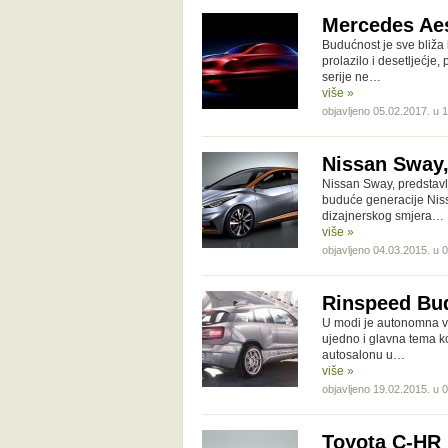
Mercedes Aes
Budućnost je sve bliža 
prolazilo i desetljećje
serije ne…
više »
objavljeno 05.02.2017. u 
Nissan Sway,
Nissan Sway, predstavl
buduće generacije Nis
dizajnerskog smjera…
više »
objavljeno 04.03.2015. u 
Rinspeed Bud
U modi je autonomna vo
ujedno i glavna tema k
autosalonu u…
više »
objavljeno 19.02.2015. u 
Toyota C-HR