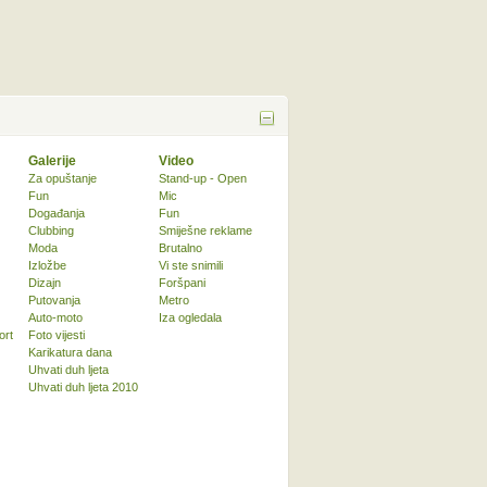
Galerije
Video
Za opuštanje
Stand-up - Open
Fun
Mic
Događanja
Fun
Clubbing
Smiješne reklame
Moda
Brutalno
Izložbe
Vi ste snimili
Dizajn
Foršpani
Putovanja
Metro
Auto-moto
Iza ogledala
ort
Foto vijesti
Karikatura dana
Uhvati duh ljeta
Uhvati duh ljeta 2010