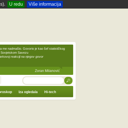
s).
U redu
Više informacija
 me nadmašio. Govorio je kao šef statističkog
 Sovjetskom Savezu
kovoj reakciji na njegov govor
Zoran Milanović
TRAŽI
roskop
Iza ogledala
Hi-tech