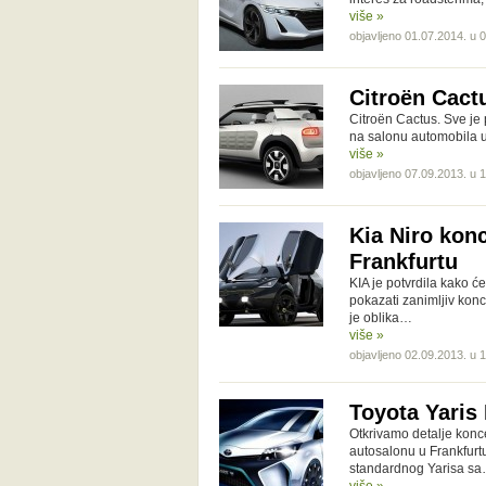
više »
objavljeno 01.07.2014. u 
Citroën Cact
Citroën Cactus. Sve je
na salonu automobila u 
više »
objavljeno 07.09.2013. u 
Kia Niro kon
Frankfurtu
KIA je potvrdila kako ć
pokazati zanimljiv kon
je oblika…
više »
objavljeno 02.09.2013. u 
Toyota Yaris
Otkrivamo detalje konce
autosalonu u Frankfurt
standardnog Yarisa s