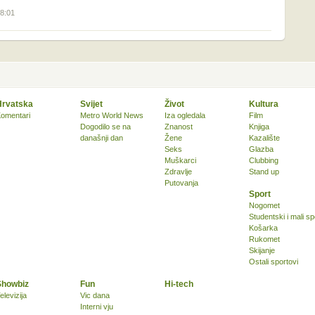
18:01
Hrvatska
Svijet
Život
Kultura
omentari
Metro World News
Iza ogledala
Film
Dogodilo se na
Znanost
Knjiga
današnji dan
Žene
Kazalište
Seks
Glazba
Muškarci
Clubbing
Zdravlje
Stand up
Putovanja
Sport
Nogomet
Studentski i mali sp
Košarka
Rukomet
Skijanje
Ostali sportovi
Showbiz
Fun
Hi-tech
elevizija
Vic dana
Interni vju