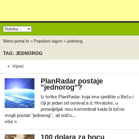
Metro-portal.hr
»
Popularni tagovi
»
jednorog
TAG: JEDNOROG
Vijesti
PlanRadar postaje
"jednorog"?
Iz tvrtke PlanRadar, koja ima sjedište u Beču i
čiji je jedan od osnivača iz Hrvatske, u
ponedjeljak nisu komentirali kada bi točno
mogli postati "jednorog", ali ističu…
više »
100 dolara za bocu