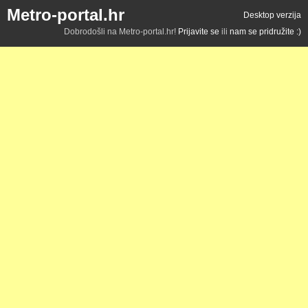
Metro-portal.hr
Desktop verzija
Dobrodošli na Metro-portal.hr!
Prijavite se
ili
nam se pridružite :)