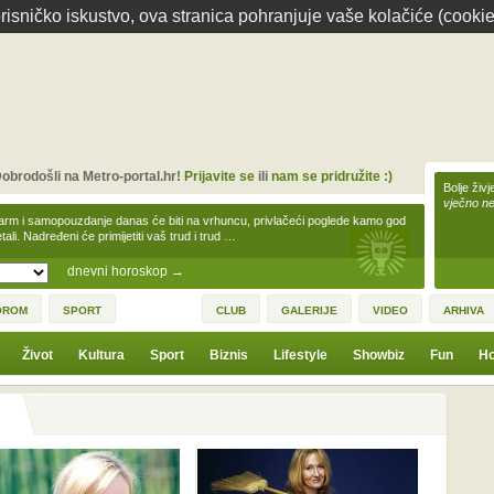
isničko iskustvo, ova stranica pohranjuje vaše kolačiće (cookie
obrodošli na Metro-portal.hr!
Prijavite se
ili
nam se pridružite :)
Bolje živj
vječno n
arm i samopouzdanje danas će biti na vrhuncu, privlačeći poglede kamo god
tali. Nadređeni će primijetiti vaš trud i trud …
dnevni horoskop
→
OROM
SPORT
CLUB
GALERIJE
VIDEO
ARHIVA
Život
Kultura
Sport
Biznis
Lifestyle
Showbiz
Fun
Ho