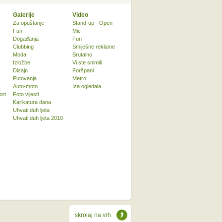
Galerije
Video
Za opuštanje
Stand-up - Open
Fun
Mic
Događanja
Fun
Clubbing
Smiješne reklame
Moda
Brutalno
Izložbe
Vi ste snimili
Dizajn
Foršpani
Putovanja
Metro
Auto-moto
Iza ogledala
ort
Foto vijesti
Karikatura dana
Uhvati duh ljeta
Uhvati duh ljeta 2010
skrolaj na vrh