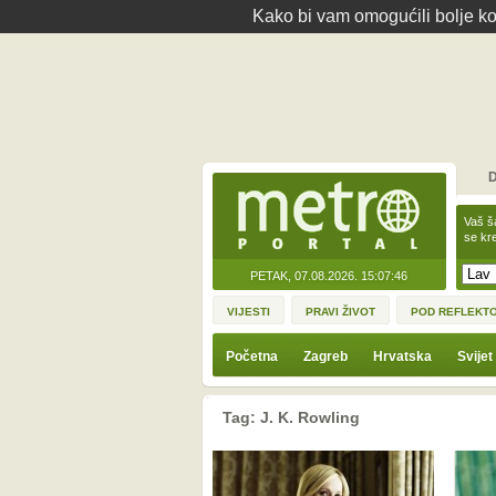
Kako bi vam omogućili bolje kor
D
Vaš š
se kre
PETAK, 07.08.2026.
15:07:46
VIJESTI
PRAVI ŽIVOT
POD REFLEKT
Početna
Zagreb
Hrvatska
Svijet
Tag: J. K. Rowling