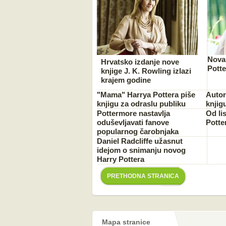
Nova
Hrvatsko izdanje nove
Potte
knjige J. K. Rowling izlazi
krajem godine
"Mama" Harrya Pottera piše
Autor
knjigu za odraslu publiku
knjig
Pottermore nastavlja
Od li
oduševljavati fanove
Potte
popularnog čarobnjaka
Daniel Radcliffe užasnut
idejom o snimanju novog
Harry Pottera
PRETHODNA STRANICA
Mapa stranice