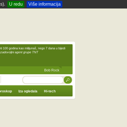
s).
U redu
Više informacija
eti 100 godina kao milijunaš, nego 7 dana u bijedi
ezadovoljni agent grupe TNT
Bob Rock
TRAŽI
roskop
Iza ogledala
Hi-tech