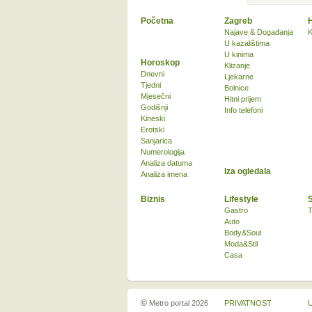
Početna
Zagreb
Najave & Događanja
K
U kazalištima
U kinima
Horoskop
Klizanje
Dnevni
Ljekarne
Tjedni
Bolnice
Mjesečni
Hitni prijem
Godišnji
Info telefoni
Kineski
Erotski
Sanjarica
Numerologija
Analiza datuma
Iza ogledala
Analiza imena
Biznis
Lifestyle
Gastro
T
Auto
Body&Soul
Moda&Stil
Casa
©
Metro portal 2026
PRIVATNOST