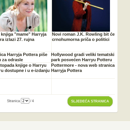
 knjiga "mame" Harryja
Novi roman J.K. Rowling bit će
ra izlazi 27. rujna
crnohumorna priča o politici
ica Harryja Pottera piše
Hollywood gradi veliki tematski
u za odrasle
park posvećen Harryu Potteru
stopada knjige o Harryu
Pottermore - nova web stranica
ru dostupne i u e-izdanju
Harryja Pottera
Stranica
/ 4
SLJEDEĆA STRANICA