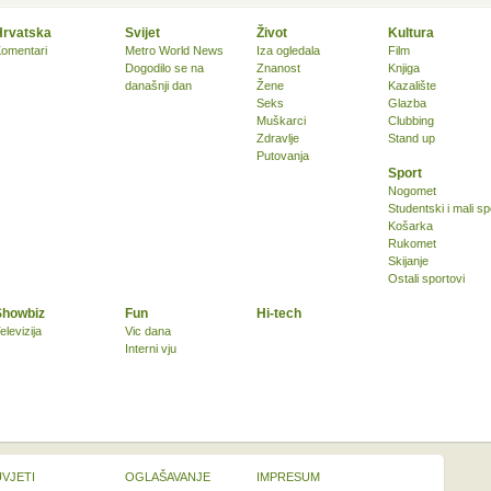
Hrvatska
Svijet
Život
Kultura
omentari
Metro World News
Iza ogledala
Film
Dogodilo se na
Znanost
Knjiga
današnji dan
Žene
Kazalište
Seks
Glazba
Muškarci
Clubbing
Zdravlje
Stand up
Putovanja
Sport
Nogomet
Studentski i mali sp
Košarka
Rukomet
Skijanje
Ostali sportovi
Showbiz
Fun
Hi-tech
elevizija
Vic dana
Interni vju
UVJETI
OGLAŠAVANJE
IMPRESUM