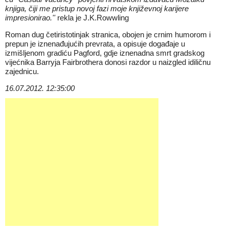
knjiga, čiji me pristup novoj fazi moje književnoj karijere
impresionirao.''
rekla je J.K.Rowwling
Roman dug četiristotinjak stranica, obojen je crnim humorom i
prepun je iznenađujućih prevrata, a opisuje događaje u
izmišljenom gradiću Pagford, gdje iznenadna smrt gradskog
vijećnika Barryja Fairbrothera donosi razdor u naizgled idiličnu
zajednicu.
16.07.2012. 12:35:00