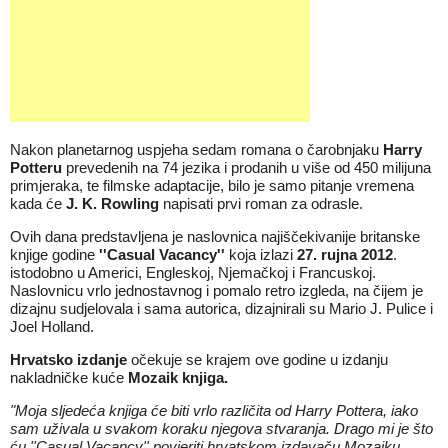
Nakon planetarnog uspjeha sedam romana o čarobnjaku
Harry
Potteru
prevedenih na 74 jezika i prodanih u više od 450 milijuna
primjeraka, te filmske adaptacije, bilo je samo pitanje vremena
kada će
J. K. Rowling
napisati prvi roman za odrasle.
Ovih dana predstavljena je naslovnica najiščekivanije britanske
knjige godine
''Casual Vacancy''
koja izlazi
27. rujna 2012
.
istodobno u Americi, Engleskoj, Njemačkoj i Francuskoj.
Naslovnicu vrlo jednostavnog i pomalo retro izgleda, na čijem je
dizajnu sudjelovala i sama autorica, dizajnirali su Mario J. Pulice i
Joel Holland.
Hrvatsko izdanje
očekuje se krajem ove godine u izdanju
nakladničke kuće
Mozaik knjiga.
"Moja sljedeća knjiga će biti vrlo različita od Harry Pottera, iako
sam uživala u svakom koraku njegova stvaranja. Drago mi je što
ću ''Casual Vacancy'' povjeriti hrvatskom izdavaču Mozaiku