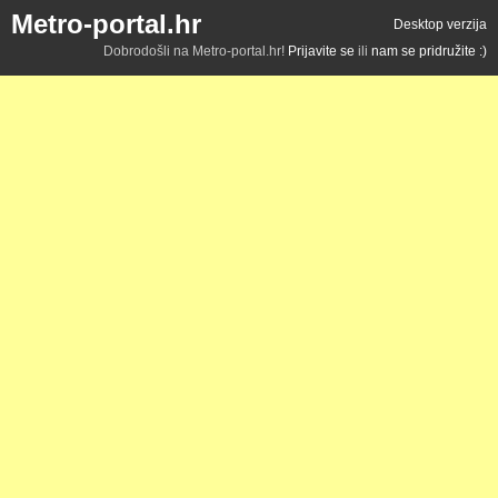
Metro-portal.hr
Desktop verzija
Dobrodošli na Metro-portal.hr!
Prijavite se
ili
nam se pridružite :)