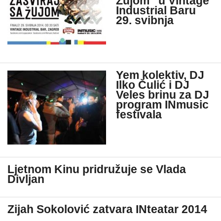
Žujom“ u Vintage
Industrial Baru
29. svibnja
Yem kolektiv, DJ
Ilko Čulić i DJ
Veles brinu za DJ
program INmusic
festivala
Ljetnom Kinu pridružuje se Vlada
Divljan
Zijah Sokolović zatvara INteatar 2014