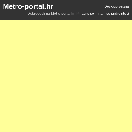
Metro-portal.hr
Desktop verzija
Dobrodošli na Metro-portal.hr!
Prijavite se
ili
nam se pridružite :)