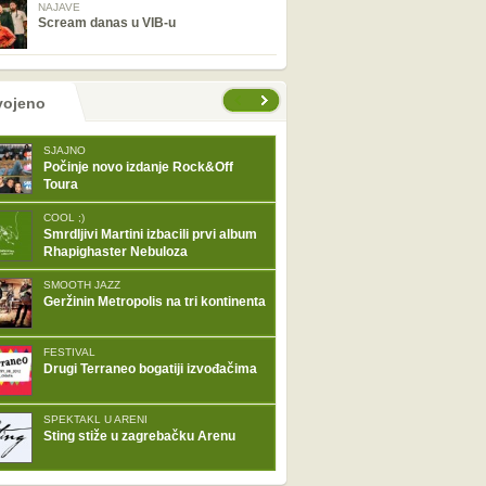
NAJAVE
Scream danas u VIB-u
tranice
vojeno
SJAJNO
Počinje novo izdanje Rock&Off
Toura
COOL ;)
Smrdljivi Martini izbacili prvi album
Rhapighaster Nebuloza
SMOOTH JAZZ
Geržinin Metropolis na tri kontinenta
FESTIVAL
Drugi Terraneo bogatiji izvođačima
SPEKTAKL U ARENI
Sting stiže u zagrebačku Arenu