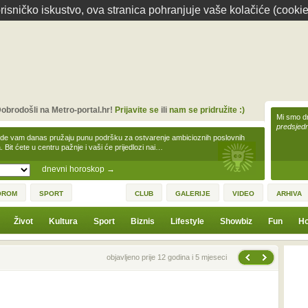
isničko iskustvo, ova stranica pohranjuje vaše kolačiće (cookie
obrodošli na Metro-portal.hr!
Prijavite se
ili
nam se pridružite :)
Mi smo dr
predsjedn
zde vam danas pružaju punu podršku za ostvarenje ambicioznih poslovnih
a. Bit ćete u centru pažnje i vaši će prijedlozi nai…
dnevni horoskop
→
OROM
SPORT
CLUB
GALERIJE
VIDEO
ARHIVA
Život
Kultura
Sport
Biznis
Lifestyle
Showbiz
Fun
Ho
Sljedeća vijest
Prethodna vijest
objavljeno prije 12 godina i 5 mjeseci