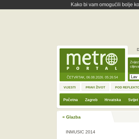
Kako bi vam omogućili bolje kor
D
Zvije
ciljev
ČETVRTAK, 06.08.2026.
05:26:54
VIJESTI
PRAVI ŽIVOT
POD REFLEKT
Početna
Zagreb
Hrvatska
Svijet
« Glazba
INMUSIC 2014