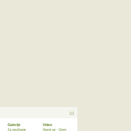
Galerije
Video
Za opuštanje
Stand-up - Open