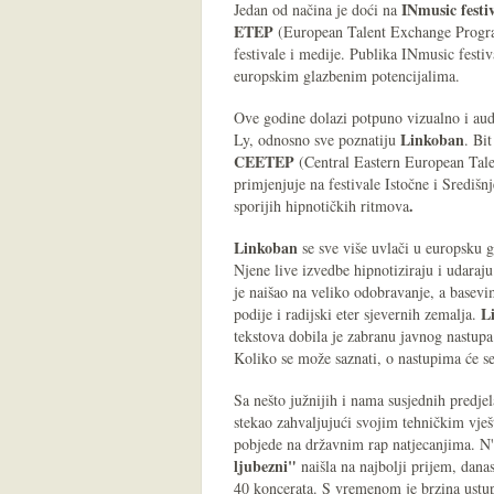
INmusic festi
Jedan od načina je doći na
ETEP
(European Talent Exchange Program
festivale i medije. Publika INmusic festiv
europskim glazbenim potencijalima.
Ove godine dolazi potpuno vizualno i aud
Linkoban
Ly, odnosno sve poznatiju
. Bi
CEETEP
(Central Eastern European Tale
primjenjuje na festivale Istočne i Središn
.
sporijih hipnotičkih ritmova
Linkoban
se sve više uvlači u europsku g
Njene live izvedbe hipnotiziraju i udaraj
je naišao na veliko odobravanje, a basevi
L
podije i radijski eter sjevernih zemalja.
tekstova dobila je zabranu javnog nastup
Koliko se može saznati, o nastupima će se
Sa nešto južnijih i nama susjednih predje
stekao zahvaljujući svojim tehničkim vj
pobjede na državnim rap natjecanjima. N'
ljubezni"
naišla na najbolji prijem, danas
40 koncerata. S vremenom je brzina ustup