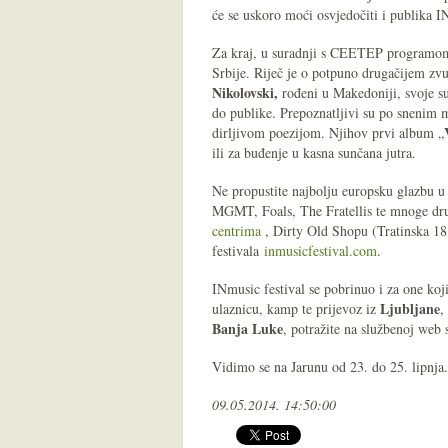
će se uskoro moći osvjedočiti i publika I
Za kraj, u suradnji s CEETEP programom 
Srbije. Riječ je o potpuno drugačijem zv
Nikolovski,
rođeni u Makedoniji, svoje su
do publike. Prepoznatljivi su po snenim 
dirljivom poezijom. Njihov prvi album „
ili za buđenje u kasna sunčana jutra.
Ne propustite najbolju europsku glazbu u 
MGMT, Foals, The Fratellis te mnoge drug
centrima
, Dirty Old Shopu (Tratinska 18,
festivala
inmusicfestival.com
.
INmusic festival se pobrinuo i za one koj
Ljubljane
ulaznicu, kamp te prijevoz iz
,
Banja Luke
, potražite na službenoj web s
Vidimo se na Jarunu od 23. do 25. lipnja.
09.05.2014. 14:50:00