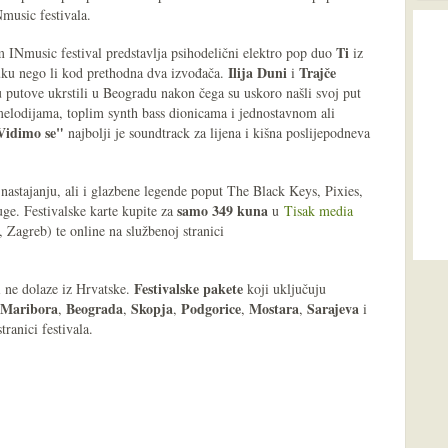
Nmusic festivala.
Ti
INmusic festival predstavlja psihodelični elektro pop duo
iz
Ilija Duni
Trajče
uku nego li kod prethodna dva izvođača.
i
 putove ukrstili u Beogradu nakon čega su uskoro našli svoj put
melodijama, toplim synth bass dionicama i jednostavnom ali
Vidimo se"
najbolji je soundtrack za lijena i kišna poslijepodneva
nastajanju, ali i glazbene legende poput The Black Keys, Pixies,
samo 349 kuna
e. Festivalske karte kupite za
u
Tisak media
 Zagreb) te online na službenoj stranici
Festivalske pakete
i ne dolaze iz Hrvatske.
koji uključuju
Maribora
Beograda
Skopja
Podgorice
Mostara
Sarajeva
,
,
,
,
,
i
tranici festivala.