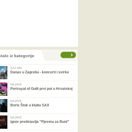
talo iz kategorije
KAJ IMA
Danas u Zagrebu - koncerti i svirke
NAJAVE
Portrayal of Guilt prvi put u Hrvatskoj
NAJAVE
Boris Štok u klubu SAX
NAJAVE
ignor predstavlja "Pjesmu za Bunt"