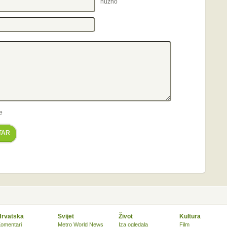
nužno
e
TAR
Hrvatska
Svijet
Život
Kultura
omentari
Metro World News
Iza ogledala
Film