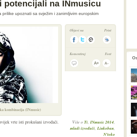
 potencijali na INmusicu
a prilike upoznati sa svježim i zanimljivim europskim
Objavi na
Print
Komentiraj
Font
prethodno
2
Os
ka kombinacija (INmusic)
ijek vrte isti prokušani izvođači.
Više o
,
,
Ti
INmusic 2014
,
,
mladi izvođači
Linkoban
N'toko