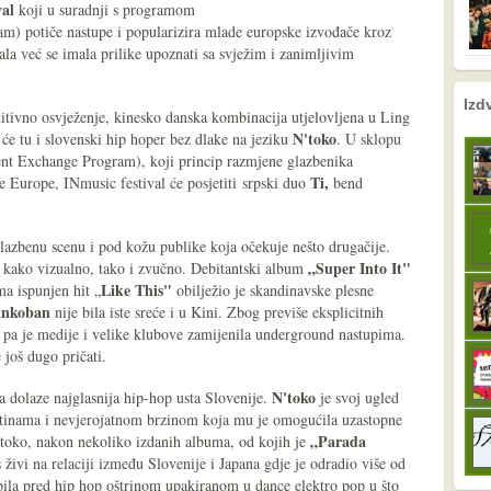
val
koji u suradnji s programom
) potiče nastupe i popularizira mlade europske izvođače kroz
ala već se imala prilike upoznati sa svježim i zanimljivim
nema prethodne s
sljedeće
Izd
itivno osvježenje, kinesko danska kombinacija utjelovljena u Ling
N'toko
t će tu i slovenski hip hoper bez dlake na jeziku
. U sklopu
nt Exchange Program), koji princip razmjene glazbenika
Ti,
je Europe, INmusic festival će posjetiti srpski duo
bend
lazbenu scenu i pod kožu publike koja očekuje nešto drugačije.
„Super Into It"
u kako vizualno, tako i zvučno. Debitantski album
Like This"
ma ispunjen hit „
obilježio je skandinavske plesne
inkoban
nije bila iste sreće i u Kini. Zbog previše eksplicitnih
a pa je medije i velike klubove zamijenila underground nastupima.
 još dugo pričati.
N'toko
la dolaze najglasnija hip-hop usta Slovenije.
je svoj ugled
eštinama i nevjerojatnom brzinom koja mu je omogućila uzastopne
„Parada
toko, nakon nekoliko izdanih albuma, od kojih je
 živi na relaciji između Slovenije i Japana gdje je odradio više od
ila pred hip hop oštrinom upakiranom u dance elektro pop u što