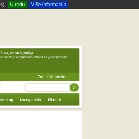
s).
U redu
Više informacija
žava, oni su hajdučija
ik Vlade o rezultatima izbora za predsjednika
Zoran Milanović
TRAŽI
roskop
Iza ogledala
Hi-tech