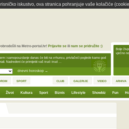
isničko iskustvo, ova stranica pohranjuje vaše kolačiće (cookie
obrodošli na Metro-portal.hr!
Prijavite se
ili
nam se pridružite :)
Bolje živj
vječno n
arm i samopouzdanje danas će biti na vrhuncu, privlačeći poglede kamo god
tali. Nadređeni će primijetiti vaš trud i trud …
dnevni horoskop
→
OROM
SPORT
CLUB
GALERIJE
VIDEO
ARHIVA
Život
Kultura
Sport
Biznis
Lifestyle
Showbiz
Fun
Ho