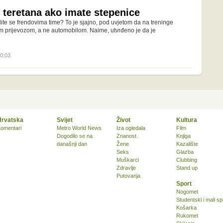
 teretana ako imate stepenice
ite se frendovima time? To je sjajno, pod uvjetom da na treninge
nim prijevozom, a ne automobilom. Naime, utvrđeno je da je
10:03
Hrvatska
Svijet
Život
Kultura
omentari
Metro World News
Iza ogledala
Film
Dogodilo se na
Znanost
Knjiga
današnji dan
Žene
Kazalište
Seks
Glazba
Muškarci
Clubbing
Zdravlje
Stand up
Putovanja
Sport
Nogomet
Studentski i mali sp
Košarka
Rukomet