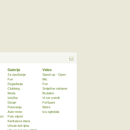
Galerije
Video
Za opuštanje
Stand-up - Open
Fun
Mic
Događanja
Fun
Clubbing
Smiješne reklame
Moda
Brutalno
Izložbe
Vi ste snimili
Dizajn
Foršpani
Putovanja
Metro
Auto-moto
Iza ogledala
ort
Foto vijesti
Karikatura dana
Uhvati duh ljeta