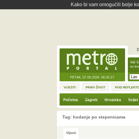
Kako bi vam omogućili bolje kor
D
Vaš š
se kre
PETAK, 07.08.2026.
06:42:27
VIJESTI
PRAVI ŽIVOT
POD REFLEKT
Početna
Zagreb
Hrvatska
Svijet
Tag: hodanje po stepenicama
Vijesti