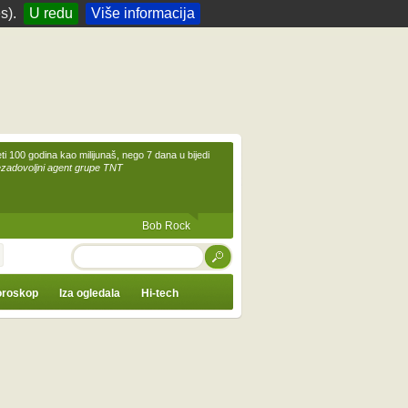
s).
U redu
Više informacija
eti 100 godina kao milijunaš, nego 7 dana u bijedi
ezadovoljni agent grupe TNT
Bob Rock
TRAŽI
roskop
Iza ogledala
Hi-tech