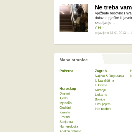
Ne treba vam
Vježbate redovno i hval
dolazite pješke ili jav
skupljanje…
više »
objavljeno 31.01.2013. u 
Mapa stranice
Početna
Zagreb
Najave & Događanja
K
U kazalištima
U kinima
Horoskop
Klizanje
Dnevni
Ljekarne
Tjedni
Bolnice
Mjesečni
Hitni prijem
Godišnji
Info telefoni
Kineski
Erotski
Sanjarica
Numerologija
Analiza datuma