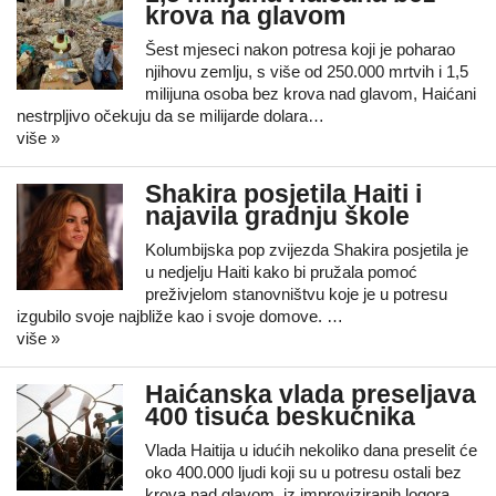
krova na glavom
Šest mjeseci nakon potresa koji je poharao
njihovu zemlju, s više od 250.000 mrtvih i 1,5
milijuna osoba bez krova nad glavom, Haićani
nestrpljivo očekuju da se milijarde dolara…
više »
Shakira posjetila Haiti i
najavila gradnju škole
Kolumbijska pop zvijezda Shakira posjetila je
u nedjelju Haiti kako bi pružala pomoć
preživjelom stanovništvu koje je u potresu
izgubilo svoje najbliže kao i svoje domove. …
više »
Haićanska vlada preseljava
400 tisuća beskućnika
Vlada Haitija u idućih nekoliko dana preselit će
oko 400.000 ljudi koji su u potresu ostali bez
krova nad glavom, iz improviziranih logora