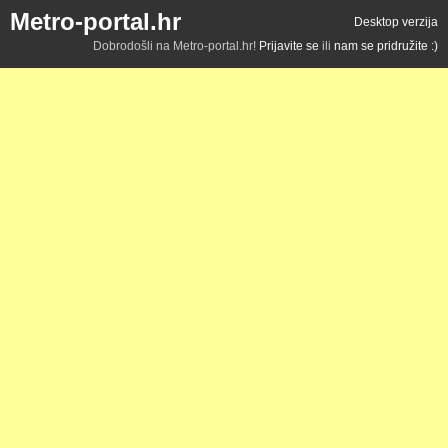
Metro-portal.hr
Desktop verzija
Dobrodošli na Metro-portal.hr!
Prijavite se
ili
nam se pridružite :)