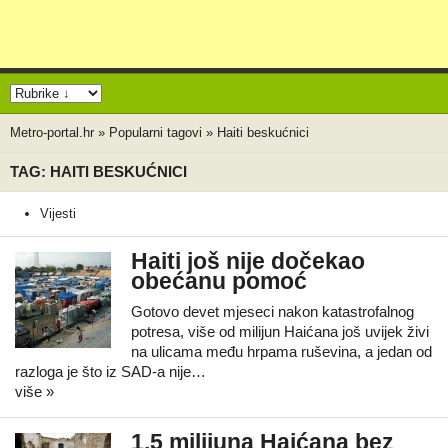
Metro-portal.hr
»
Popularni tagovi
»
Haiti beskućnici
TAG: HAITI BESKUĆNICI
Vijesti
Haiti još nije dočekao
obećanu pomoć
Gotovo devet mjeseci nakon katastrofalnog
potresa, više od milijun Haićana još uvijek živi
na ulicama među hrpama ruševina, a jedan od
razloga je što iz SAD-a nije…
više »
1,5 milijuna Haićana bez