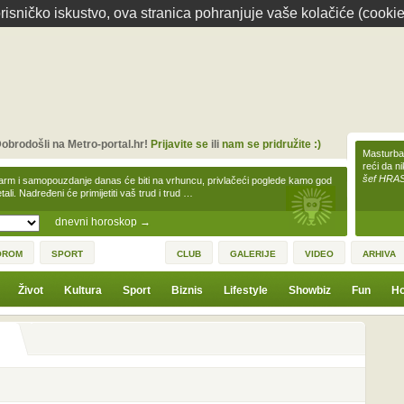
isničko iskustvo, ova stranica pohranjuje vaše kolačiće (cookie
obrodošli na Metro-portal.hr!
Prijavite se
ili
nam se pridružite :)
Masturbac
reći da n
šef HRA
arm i samopouzdanje danas će biti na vrhuncu, privlačeći poglede kamo god
tali. Nadređeni će primijetiti vaš trud i trud …
dnevni horoskop
→
OROM
SPORT
CLUB
GALERIJE
VIDEO
ARHIVA
Život
Kultura
Sport
Biznis
Lifestyle
Showbiz
Fun
Ho