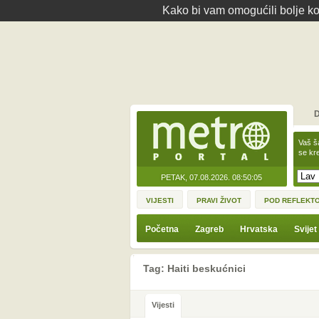
Kako bi vam omogućili bolje kor
D
Vaš š
se kre
PETAK, 07.08.2026.
08:50:05
VIJESTI
PRAVI ŽIVOT
POD REFLEKT
Početna
Zagreb
Hrvatska
Svijet
Tag: Haiti beskućnici
Vijesti