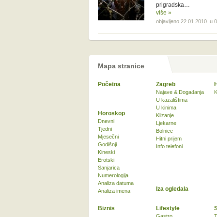
prigradska…
više »
objavljeno 22.01.2010. u 
Mapa stranice
Početna
Zagreb
Najave & Događanja
K
U kazalištima
U kinima
Horoskop
Klizanje
Dnevni
Ljekarne
Tjedni
Bolnice
Mjesečni
Hitni prijem
Godišnji
Info telefoni
Kineski
Erotski
Sanjarica
Numerologija
Analiza datuma
Iza ogledala
Analiza imena
Biznis
Lifestyle
Gastro
T