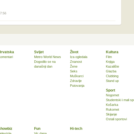
07:56
Hrvatska
Svijet
Život
Kultura
omentari
Metro World News
Iza ogledala
Film
Dogodilo se na
Znanost
Knjiga
današnji dan
Žene
Kazalište
Seks
Glazba
Muškarci
Clubbing
Zdravlje
Stand up
Putovanja
Sport
Nogomet
Studentski i mali sp
Košarka
Rukomet
Skijanje
Ostali sportovi
Showbiz
Fun
Hi-tech
elevizija
Vic dana