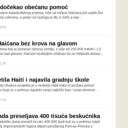
je dočekao obećanu pomoć
kon katastrofalnog potresa, više od milijun Haićana još uvijek živi
 ruševina, a jedan od razloga je što iz SAD-a nije…
08:06
 Haićana bez krova na glavom
esa koji je poharao njihovu zemlju, s više od 250.000 mrtvih i 1,5
va nad glavom, Haićani nestrpljivo očekuju da se milijarde dolara…
12:35
tila Haiti i najavila gradnju škole
a Shakira posjetila je u nedjelju Haiti kako bi pružala pomoć
u koje je u potresu izgubilo svoje najbliže kao i svoje domove. …
07:04
ada preseljava 400 tisuća beskućnika
ekoliko dana preselit će oko 400.000 ljudi koji su u potresu ostali
iz improviziranih logora diljem porušenog Port-au-Princea u