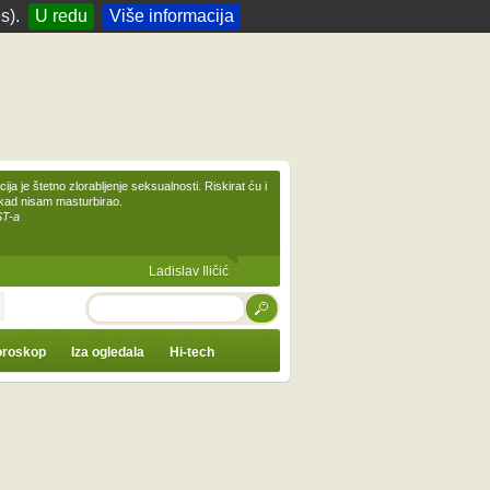
s).
U redu
Više informacija
ija je štetno zlorabljenje seksualnosti. Riskirat ću i
ikad nisam masturbirao.
ST-a
Ladislav Iličić
TRAŽI
roskop
Iza ogledala
Hi-tech