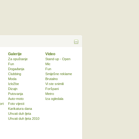
Galerije
Video
Za opuštanje
Stand-up - Open
Fun
Mic
Događanja
Fun
Clubbing
Smiješne reklame
Moda
Brutalno
Izložbe
Vi ste snimili
Dizajn
Foršpani
Putovanja
Metro
Auto-moto
Iza ogledala
ort
Foto vijesti
Karikatura dana
Uhvati duh ljeta
Uhvati duh ljeta 2010