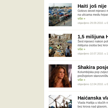
Haiti još ni
Gotovo devet mjeseci na
na ulicama među hrpama
više »
objavljeno 29.09.2010. u 
1,5 milijuna
Šest mjeseci nakon potr
milijuna osoba bez kro
više »
objavljeno 10.07.2010. u 
Shakira posje
Kolumbijska pop zvijezd
preživjelom stanovništv
više »
objavljeno 12.04.2010. u 
Haićanska vl
Vlada Haitija u idućih n
bez krova nad glavom, 