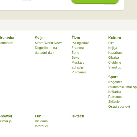
Hrvatska
Svijet
Život
Kultura
omentari
Metro World News
Iza ogledala
Film
Dogodilo se na
Znanost
Knjiga
današnji dan
Žene
Kazalište
Seks
Glazba
Muškarci
Clubbing
Zdravlje
Stand up
Putovanja
Sport
Nogomet
Studentski i mali sp
Košarka
Rukomet
Skijanje
Ostali sportovi
Showbiz
Fun
Hi-tech
elevizija
Vic dana
Interni vju