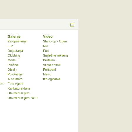
Galerije
Video
Za opuštanje
Stand-up - Open
Fun
Mic
Događanja
Fun
Clubbing
Smiješne reklame
Moda
Brutalno
Izložbe
Vi ste snimili
Dizajn
Foršpani
Putovanja
Metro
Auto-moto
Iza ogledala
ort
Foto vijesti
Karikatura dana
Uhvati duh ljeta
Uhvati duh ljeta 2010