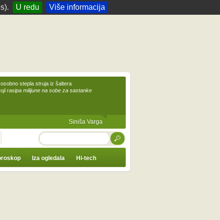
s).
U redu
Više informacija
 osobno stepla struja iz šaltera
koji rasipa milijune na sobe za sastanke
Siniša Varga
TRAŽI
roskop
Iza ogledala
Hi-tech