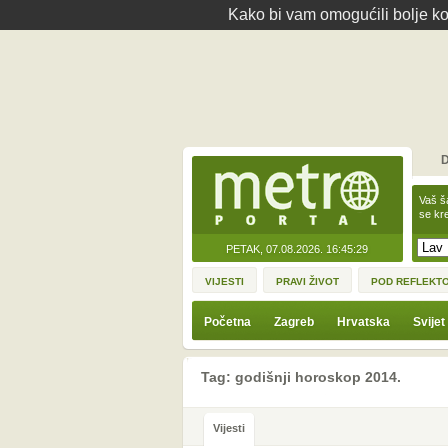
Kako bi vam omogućili bolje kor
D
Vaš š
se kre
PETAK, 07.08.2026.
16:45:29
VIJESTI
PRAVI ŽIVOT
POD REFLEKT
Početna
Zagreb
Hrvatska
Svijet
Tag: godišnji horoskop 2014.
Vijesti