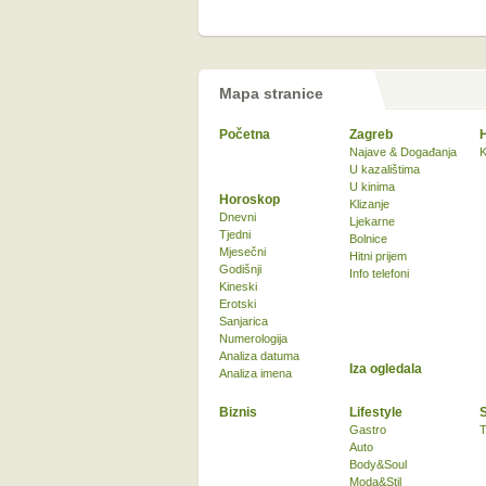
Mapa stranice
Početna
Zagreb
Najave & Događanja
K
U kazalištima
U kinima
Horoskop
Klizanje
Dnevni
Ljekarne
Tjedni
Bolnice
Mjesečni
Hitni prijem
Godišnji
Info telefoni
Kineski
Erotski
Sanjarica
Numerologija
Analiza datuma
Iza ogledala
Analiza imena
Biznis
Lifestyle
Gastro
T
Auto
Body&Soul
Moda&Stil