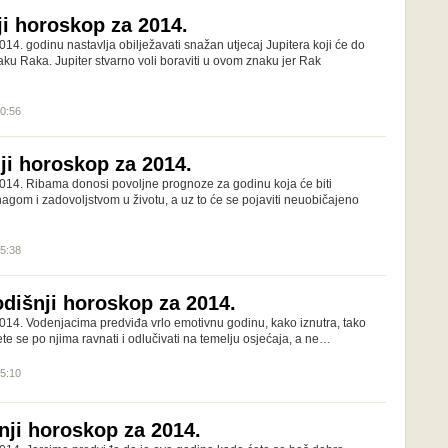
ji horoskop za 2014.
14. godinu nastavlja obilježavati snažan utjecaj Jupitera koji će do
naku Raka. Jupiter stvarno voli boraviti u ovom znaku jer Rak
20:56
ji horoskop za 2014.
014. Ribama donosi povoljne prognoze za godinu koja će biti
agom i zadovoljstvom u životu, a uz to će se pojaviti neuobičajeno
05:38
odišnji horoskop za 2014.
014. Vodenjacima predviđa vrlo emotivnu godinu, kako iznutra, tako
ćete se po njima ravnati i odlučivati na temelju osjećaja, a ne…
05:10
nji horoskop za 2014.