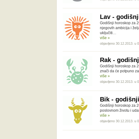
Lav - godišnj
Godišnji horoskop za 2
njegovih ambicija i žel
uključiti…
više »
objavljeno 30.12.2013. u 
Rak - godišn
Godišnji horoskop za 2
znači da će potpuno za
više »
objavljeno 30.12.2013. u 
Bik - godišnj
Godišnji horoskop za 2
poslovnom životu i uda
više »
objavljeno 30.12.2013. u 