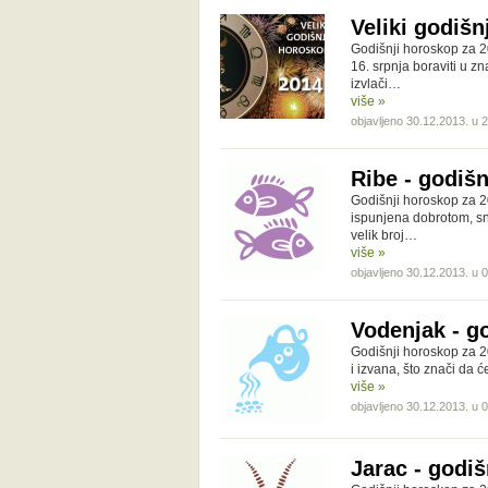
Veliki godišn
Godišnji horoskop za 20
16. srpnja boraviti u z
izvlači…
više »
objavljeno 30.12.2013. u 
Ribe - godišn
Godišnji horoskop za 2
ispunjena dobrotom, sn
velik broj…
više »
objavljeno 30.12.2013. u 
Vodenjak - g
Godišnji horoskop za 2
i izvana, što znači da 
više »
objavljeno 30.12.2013. u 
Jarac - godiš