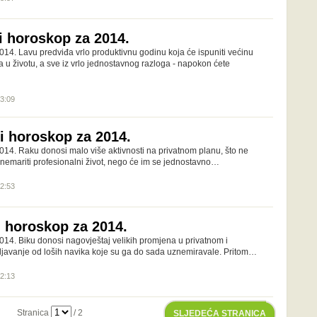
i horoskop za 2014.
014. Lavu predviđa vrlo produktivnu godinu koja će ispuniti većinu
ja u životu, a sve iz vrlo jednostavnog razloga - napokon ćete
03:09
ji horoskop za 2014.
014. Raku donosi malo više aktivnosti na privatnom planu, što ne
nemariti profesionalni život, nego će im se jednostavno…
02:53
i horoskop za 2014.
014. Biku donosi nagovještaj velikih promjena u privatnom i
ljavanje od loših navika koje su ga do sada uznemiravale. Pritom…
02:13
Stranica
/ 2
SLJEDEĆA STRANICA