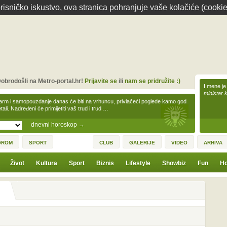
isničko iskustvo, ova stranica pohranjuje vaše kolačiće (cookie
obrodošli na Metro-portal.hr!
Prijavite se
ili
nam se pridružite :)
I mene je
ministar 
arm i samopouzdanje danas će biti na vrhuncu, privlačeći poglede kamo god
tali. Nadređeni će primijetiti vaš trud i trud …
dnevni horoskop
→
OROM
SPORT
CLUB
GALERIJE
VIDEO
ARHIVA
Život
Kultura
Sport
Biznis
Lifestyle
Showbiz
Fun
Ho