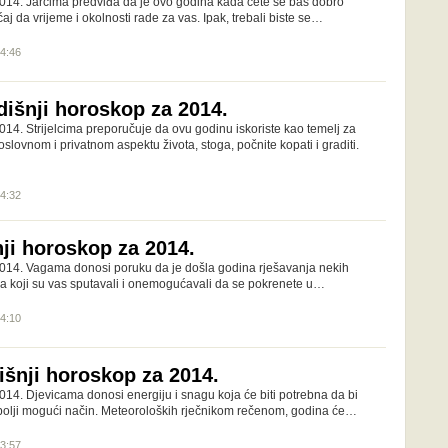
014. Jarcima predviđa da je ovo godina kada ćete se baš dobro
ćaj da vrijeme i okolnosti rade za vas. Ipak, trebali biste se…
04:46
odišnji horoskop za 2014.
14. Strijelcima preporučuje da ovu godinu iskoriste kao temelj za
slovnom i privatnom aspektu života, stoga, počnite kopati i graditi.
04:32
nji horoskop za 2014.
014. Vagama donosi poruku da je došla godina rješavanja nekih
 koji su vas sputavali i onemogućavali da se pokrenete u…
04:10
išnji horoskop za 2014.
014. Djevicama donosi energiju i snagu koja će biti potrebna da bi
bolji mogući način. Meteoroloških rječnikom rečenom, godina će…
03:57