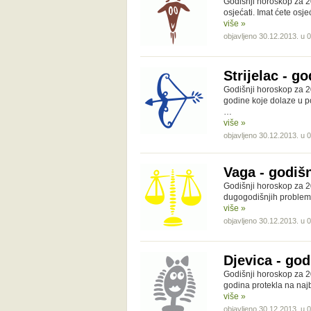
Godišnji horoskop za 2
osjećati. Imat ćete osje
više »
objavljeno 30.12.2013. u 
Strijelac - g
Godišnji horoskop za 20
godine koje dolaze u po
…
više »
objavljeno 30.12.2013. u 
Vaga - godiš
Godišnji horoskop za 2
dugogodišnjih problema
više »
objavljeno 30.12.2013. u 
Djevica - god
Godišnji horoskop za 2
godina protekla na naj
više »
objavljeno 30.12.2013. u 