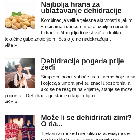
Najbolja hrana za
ublažavanje dehidracije
Kombinacija velike tjelesne aktivnosti s jakim
vrućinama i suncem može ozbiljno narušiti
hidraciju. Mnogi ljudi ne shvaćaju koliko
tekućine gube znojenjem i često je ne nadoknađuju…
više »
Dehidracija pogađa prije
žeđi
Simptomi poput suhoće usta, tamne boje urina
i osjećaja umora prvi su znaci upozorenja, a
ako se ne reagira na vrijeme, stanje se može
pogoršati. Dehidracija je stanje u kojem tijelo…
više »
Može li se dehidrirati zimi?
O da...
Tijekom zime žeđ nije toliko izražena, može
se dogoditi da zaboravimo redovito piti