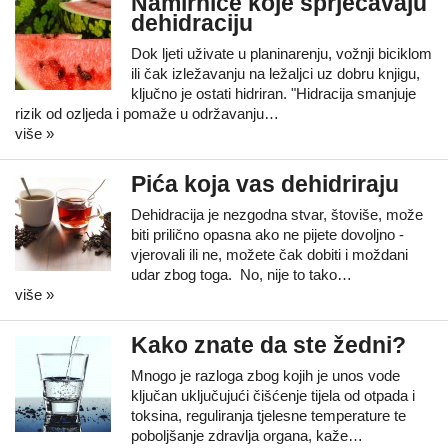
Namirnice koje sprječavaju
dehidraciju
Dok ljeti uživate u planinarenju, vožnji biciklom
ili čak izležavanju na ležaljci uz dobru knjigu,
ključno je ostati hidriran. "Hidracija smanjuje
rizik od ozljeda i pomaže u održavanju…
više »
Pića koja vas dehidriraju
Dehidracija je nezgodna stvar, štoviše, može
biti prilično opasna ako ne pijete dovoljno -
vjerovali ili ne, možete čak dobiti i moždani
udar zbog toga. No, nije to tako…
više »
Kako znate da ste žedni?
Mnogo je razloga zbog kojih je unos vode
ključan uključujući čišćenje tijela od otpada i
toksina, reguliranja tjelesne temperature te
poboljšanje zdravlja organa, kaže…