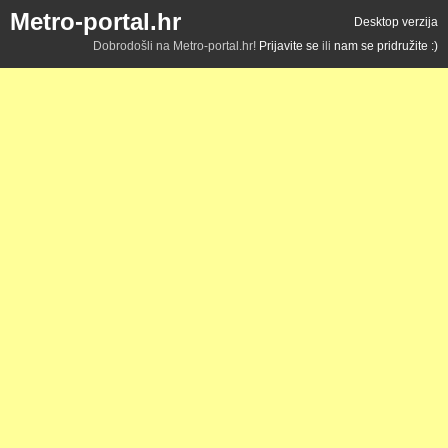
Metro-portal.hr
Desktop verzija
Dobrodošli na Metro-portal.hr!
Prijavite se
ili
nam se pridružite :)