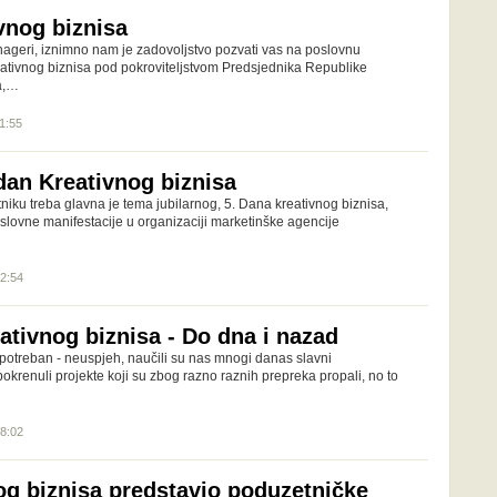
vnog biznisa
nageri, iznimno nam je zadovoljstvo pozvati vas na poslovnu
eativnog biznisa pod pokroviteljstvom Predsjednika Republike
a,…
11:55
dan Kreativnog biznisa
iku treba glavna je tema jubilarnog, 5. Dana kreativnog biznisa,
slovne manifestacije u organizaciji marketinške agencije
12:54
ativnog biznisa - Do dna i nazad
 potreban - neuspjeh, naučili su nas mnogi danas slavni
okrenuli projekte koji su zbog razno raznih prepreka propali, no to
18:02
og biznisa predstavio poduzetničke