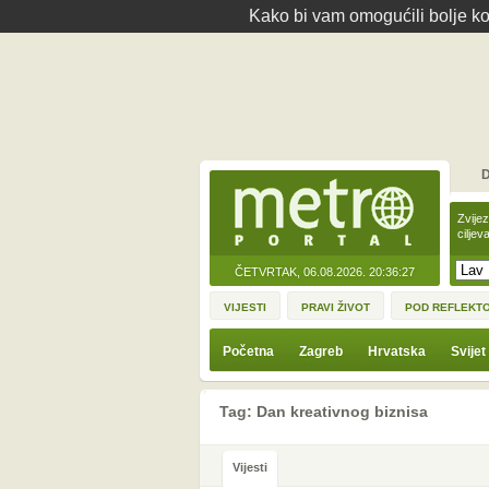
Kako bi vam omogućili bolje kor
D
Zvije
ciljev
ČETVRTAK, 06.08.2026.
20:36:27
VIJESTI
PRAVI ŽIVOT
POD REFLEKT
Početna
Zagreb
Hrvatska
Svijet
Tag: Dan kreativnog biznisa
Vijesti