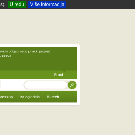
s).
U redu
Više informacija
avički pobjeći nego junački poginuti
... svega
Grunf
TRAŽI
roskop
Iza ogledala
Hi-tech