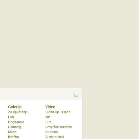
Galerije
Video
Za opuštanje
Stand-up - Open
Fun
Mic
Događanja
Fun
Clubbing
Smiješne reklame
Moda
Brutalno
Izložbe
Vi ste snimili