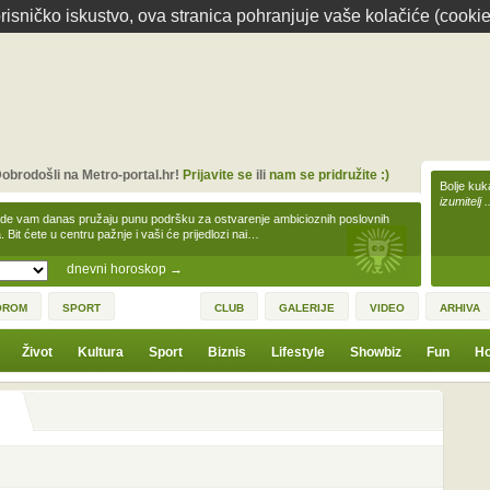
isničko iskustvo, ova stranica pohranjuje vaše kolačiće (cookie
obrodošli na Metro-portal.hr!
Prijavite se
ili
nam se pridružite :)
Bolje kuk
izumitelj 
zde vam danas pružaju punu podršku za ostvarenje ambicioznih poslovnih
a. Bit ćete u centru pažnje i vaši će prijedlozi nai…
dnevni horoskop
→
OROM
SPORT
CLUB
GALERIJE
VIDEO
ARHIVA
Život
Kultura
Sport
Biznis
Lifestyle
Showbiz
Fun
Ho