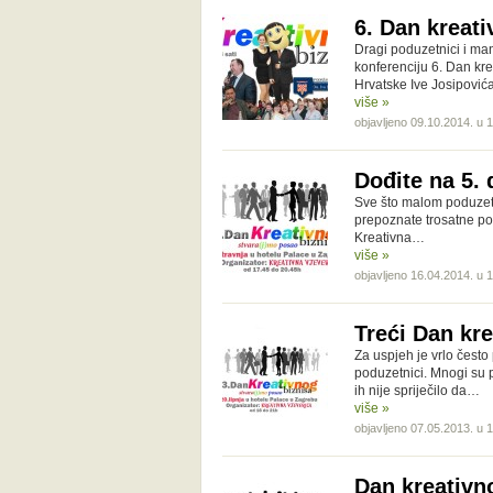
6. Dan kreati
Dragi poduzetnici i ma
konferenciju 6. Dan kr
Hrvatske Ive Josipović
više »
objavljeno 09.10.2014. u 
Dođite na 5. 
Sve što malom poduzetn
prepoznate trosatne po
Kreativna…
više »
objavljeno 16.04.2014. u 
Treći Dan kre
Za uspjeh je vrlo često
poduzetnici. Mnogi su p
ih nije spriječilo da…
više »
objavljeno 07.05.2013. u 
Dan kreativn