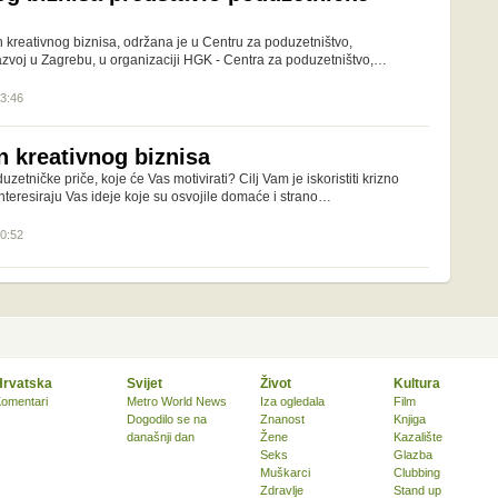
 kreativnog biznisa, održana je u Centru za poduzetništvo,
razvoj u Zagrebu, u organizaciji HGK - Centra za poduzetništvo,…
13:46
n kreativnog biznisa
uzetničke priče, koje će Vas motivirati? Cilj Vam je iskoristiti krizno
nteresiraju Vas ideje koje su osvojile domaće i strano…
20:52
Hrvatska
Svijet
Život
Kultura
omentari
Metro World News
Iza ogledala
Film
Dogodilo se na
Znanost
Knjiga
današnji dan
Žene
Kazalište
Seks
Glazba
Muškarci
Clubbing
Zdravlje
Stand up