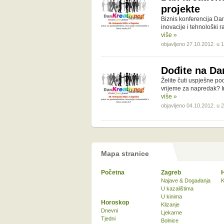
projekte
Biznis konferencija Dan
inovacije i tehnološki 
više »
objavljeno 27.10.2012. u 
Dođite na Da
Želite čuti uspješne pod
vrijeme za napredak? I
više »
objavljeno 04.10.2012. u 
Mapa stranice
Početna
Zagreb
Najave & Događanja
K
U kazalištima
U kinima
Horoskop
Klizanje
Dnevni
Ljekarne
Tjedni
Bolnice