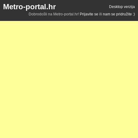
Metro-portal.hr
Desktop verzija
Dobrodošli na Metro-portal.hr!
Prijavite se
ili
nam se pridružite :)