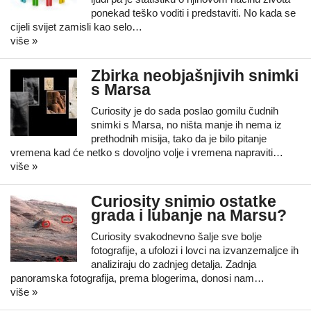
ponekad teško voditi i predstaviti. No kada se
cijeli svijet zamisli kao selo…
više »
Zbirka neobjašnjivih snimki
s Marsa
Curiosity je do sada poslao gomilu čudnih
snimki s Marsa, no ništa manje ih nema iz
prethodnih misija, tako da je bilo pitanje
vremena kad će netko s dovoljno volje i vremena napraviti…
više »
Curiosity snimio ostatke
grada i lubanje na Marsu?
Curiosity svakodnevno šalje sve bolje
fotografije, a ufolozi i lovci na izvanzemaljce ih
analiziraju do zadnjeg detalja. Zadnja
panoramska fotografija, prema blogerima, donosi nam…
više »