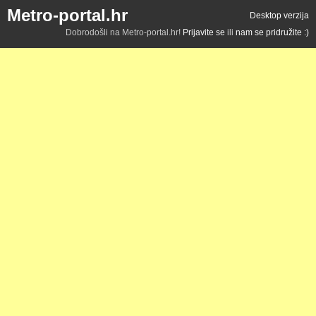
Metro-portal.hr
Desktop verzija
Dobrodošli na Metro-portal.hr!
Prijavite se
ili
nam se pridružite :)