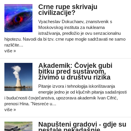
Crne rupe skrivaju
civilizacije?
Vyacheslav Dokuchaev, znanstvenik s
Moskovskog instituta za nuklearna
istraživanja, predložio je ovu senzacionalnu
hipotezu. Navodi da bi tzv. crne rupe mogle sadržavati ne samo
različite…
više »
Akademik: Čovjek gubi
bitku pred sustavom,
živimo u društvu rizika
Pitanje izvora i tehnologija iskorištavanja
energije jedno je od ključnih pitanja sadašnjosti
i budućnosti čovječanstva, upozorava akademik Ivan Cifrić,
prenosi Hina. "Nesreće u…
više »
Napušteni gradovi - gdje su
nestale nekadašnje