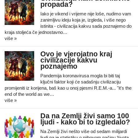
propada?
Iako je vikend i vrijeme nije loše, nudimo vam
zanimljivu ideju koja je, izgleda, i više nego
istinita - civilizacija kakvu sada poznajemo do
kraja stoljeća če jednostavno…
više »
Ovo je vjerojatno kraj
civilizacije kakvu
poznajemo
Pandemija koronavirusa mogla bi biti taj
ključni faktor koji će sadašnju civilizaciju
promijeniti iz korijena, baš kao u onoj pjesmi R.E.M.-a... "it's the
end of the world as we…
više »
Da na Zemlji živi samo 100
ljudi - kako bi to izgledalo?
Na Zemlji živi nešto više od sedam milijardi
ljudi pa je statistiku o njihovom načinu života