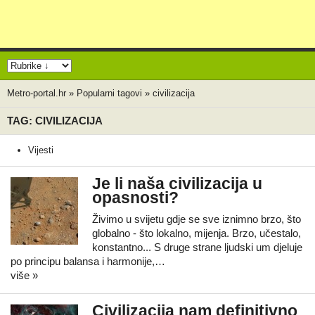
Metro-portal.hr
»
Popularni tagovi
»
civilizacija
TAG: CIVILIZACIJA
Vijesti
Je li naša civilizacija u
opasnosti?
Živimo u svijetu gdje se sve iznimno brzo, što
globalno - što lokalno, mijenja. Brzo, učestalo,
konstantno... S druge strane ljudski um djeluje
po principu balansa i harmonije,…
više »
Civilizacija nam definitivno