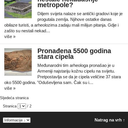
metropole?
Diljem svijeta nalaze se antički gradovi koje je
progutala zemlja. Njihove ostatke danas
obilaze turisti, a arheolozima zadaju mali milijun pitanja. Gdje i
zašto su nestali nekad…
više »
Pronađena 5500 godina
stara cipela
Međunarodni tim arheologa pronašao je u
Armeniji najstariju kožnu cipelu na svijetu.
Pretpostavlja se da je cipela veličine 37 stara
oko 5500 godina. "Oduševljena sam. Čak su i…
više »
Sljedeća stranica
Stranica
/ 2
Natrag na vrh ↑