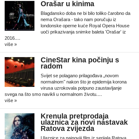
Orašar u kinima
Blagdansko doba ne bi bilo toliko čarobno da
nema Orašara - tako nam poručuju iz
londonske operne kuće Royal Opera House
uoči prikazivanja snimke baleta 'Orašar' iz
2016.…
više »
CineStar kina počinju s
radom
Svijet se polagano prilagođava „novom
normalnom" nakon što je epidemija korona
virusa uzrokovala potpuno zaustavljanje
svega na što smo navikli u normalnom životu.…
više »
Krenula pretprodaja
ulaznica za novi nastavak
Ratova zvijezda
Ulaznice za najnoviji film iz serijala Ratova