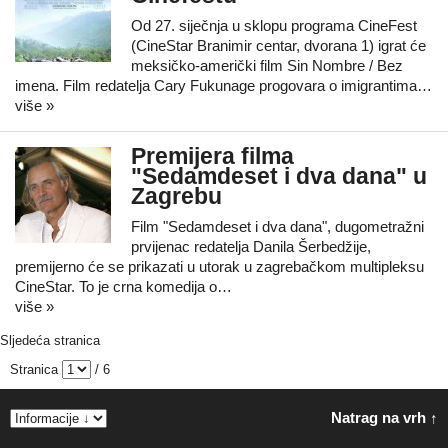
Od 27. siječnja u sklopu programa CineFest
(CineStar Branimir centar, dvorana 1) igrat će
meksičko-američki film Sin Nombre / Bez
imena. Film redatelja Cary Fukunage progovara o imigrantima…
više »
Premijera filma
"Sedamdeset i dva dana" u
Zagrebu
Film "Sedamdeset i dva dana", dugometražni
prvijenac redatelja Danila Šerbedžije,
premijerno će se prikazati u utorak u zagrebačkom multipleksu
CineStar. To je crna komedija o…
više »
Sljedeća stranica
Stranica
/ 6
Natrag na vrh ↑