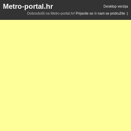
Metro-portal.hr
Desktop verzija
Dobrodošli na Metro-portal.hr!
Prijavite se
ili
nam se pridružite :)