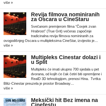
više »
Revija filmova nominiranih
za Oscara u CineStaru
Svečanom premijerom filma "Čovjek zvan
Hrabrost" (True Grit) večeras započinje
tradicinalna revija filmova nominiranih za
ovogodišnjeg Oscara u multipleksima CineStar, izvijestio je…
više »
Multipleks Cinestar dolazi i
u Split
Multipleks će imati ukupno 700 sjedala u pet
dvorana, od kojih će čak četiri biti opremljene i
RealD 3D tehnologijom, prenosi Hina. Tvrtka
Blitz-Cinestar preuzela je prostor Broadway…
više »
Meksički hit Bez imena na
Cinefestu