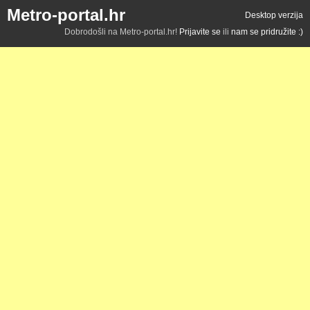
Metro-portal.hr
Desktop verzija
Dobrodošli na Metro-portal.hr!
Prijavite se
ili
nam se pridružite :)