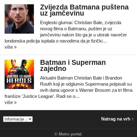
Zvijezda Batmana puštena
uz jamčevinu
Engleski glumac Christian Bale, zvijezda
novog filma o Batmanu, pušten je uz
jamčevinu nakon što ga je u utorak navečer
londonska policija ispitala o navodima da je fizički…
više »
Batman i Superman
zajedno
Aktualni Batman Christian Bale i Brandon
Routh koji je odglumio Supermana potpisali su
ovih dana ugovor s Warner Brosom za tri filma
franšize ‘Justice League’. Radi se o…
više »
Natrag na vrh ↑
©
Metro portal
.