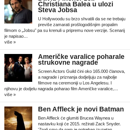
Christiana Balea u ulozi
Steva Jobsa
U Hollywoodu su brzo shvatili da se ne trebaju
previše zamarati prošlogodišnjim propalim
filmom o „Jobsu" pa su krenuli u pripremu nove verzije. Scenarij
je napisao…
više »
Američke varalice poharale
strukovne nagrade
Screen Actors Guild čini oko 165.000 članova,
a nagrade i priznanja dodjeljuju za najbolje
filmove na ceremoniji u Los Angelesu. I
njihovu je dodjelu nagrada poharao film Američke varalice,…
više »
Ben Affleck je novi Batman
Ben Affleck će glumiti Brucea Waynea u
nastavku koji će 2015. režirati Zack Snyder.
'Znali smo da nam je potreban izuzetan