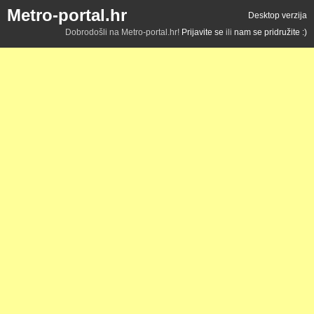
Metro-portal.hr
Desktop verzija
Dobrodošli na Metro-portal.hr!
Prijavite se
ili
nam se pridružite :)