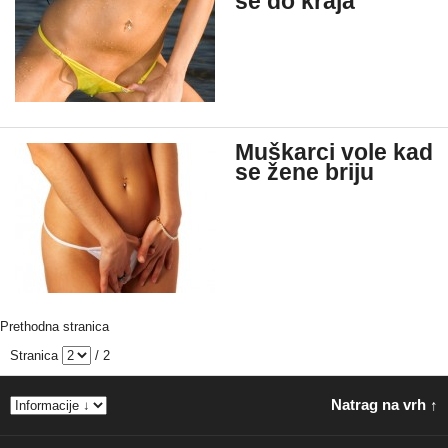
se do kraja
Muškarci vole kad
se žene briju
Prethodna stranica
Stranica
/ 2
Natrag na vrh ↑