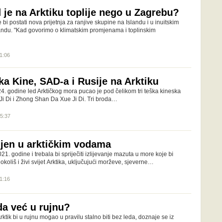
 je na Arktiku toplije nego u Zagrebu?
bi postati nova prijetnja za ranjive skupine na Islandu i u inuitskim
ndu. "Kad govorimo o klimatskim promjenama i toplinskim
11:06
ka Kine, SAD-a i Rusije na Arktiku
4. godine led Arktičkog mora pucao je pod čelikom tri teška kineska
Ji Di i Zhong Shan Da Xue Ji Di. Tri broda…
15:37
jen u arktičkim vodama
1. godine i trebala bi spriječiti izlijevanje mazuta u more koje bi
i okoliš i živi svijet Arktika, uključujući morževe, sjeverne…
11:16
da već u rujnu?
ktik bi u rujnu mogao u pravilu stalno biti bez leda, doznaje se iz