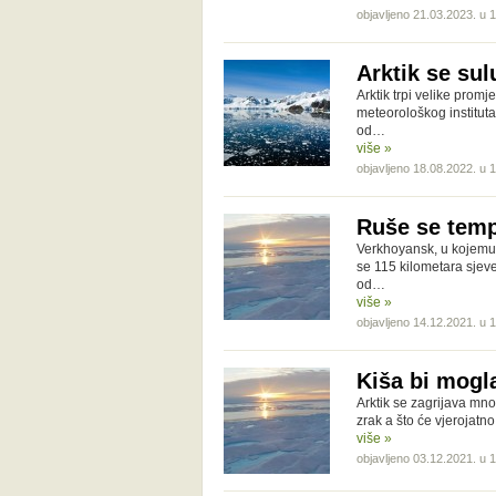
objavljeno 21.03.2023. u 
Arktik se sul
Arktik trpi velike prom
meteorološkog instituta 
od…
više »
objavljeno 18.08.2022. u 
Ruše se tempe
Verkhoyansk, u kojemu 
se 115 kilometara sjeve
od…
više »
objavljeno 14.12.2021. u 
Kiša bi mogla
Arktik se zagrijava mno
zrak a što će vjerojatn
više »
objavljeno 03.12.2021. u 