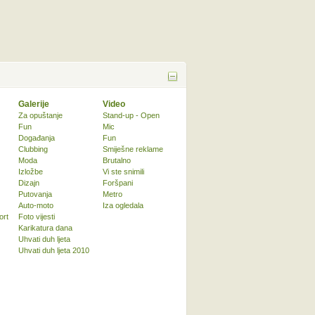
Galerije
Video
Za opuštanje
Stand-up - Open
Fun
Mic
Događanja
Fun
Clubbing
Smiješne reklame
Moda
Brutalno
Izložbe
Vi ste snimili
Dizajn
Foršpani
Putovanja
Metro
Auto-moto
Iza ogledala
ort
Foto vijesti
Karikatura dana
Uhvati duh ljeta
Uhvati duh ljeta 2010