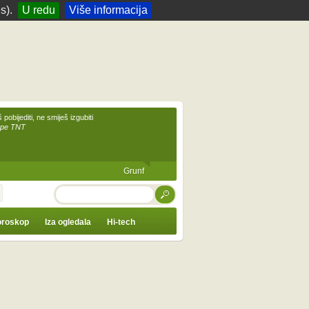
s).
U redu
Više informacija
 pobijediti, ne smiješ izgubiti
upe TNT
Grunf
TRAŽI
roskop
Iza ogledala
Hi-tech