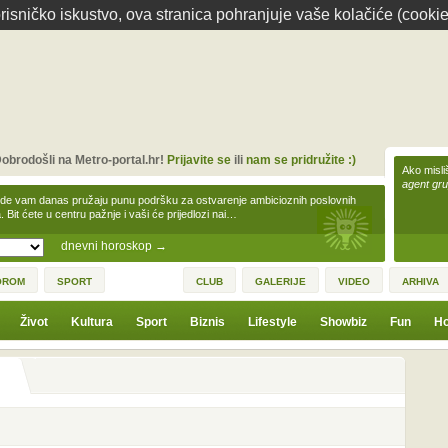
isničko iskustvo, ova stranica pohranjuje vaše kolačiće (cookie
obrodošli na Metro-portal.hr!
Prijavite se
ili
nam se pridružite :)
Ako misliš
agent gr
zde vam danas pružaju punu podršku za ostvarenje ambicioznih poslovnih
a. Bit ćete u centru pažnje i vaši će prijedlozi nai…
dnevni horoskop
→
OROM
SPORT
CLUB
GALERIJE
VIDEO
ARHIVA
Život
Kultura
Sport
Biznis
Lifestyle
Showbiz
Fun
Ho