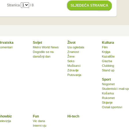
Stranica
/ 8
SLJEDEĆA STRANICA
Hrvatska
Svijet
Život
Kultura
omentari
Metro World News
Iza ogledala
Film
Dogodilo se na
Znanost
Knjiga
današnji dan
Žene
Kazalište
Seks
Glazba
Muškarci
Clubbing
Zdravlje
Stand up
Putovanja
Sport
Nogomet
Studentski i mali sp
Košarka
Rukomet
Skijanje
Ostali sportovi
Showbiz
Fun
Hi-tech
elevizija
Vic dana
Interni vju