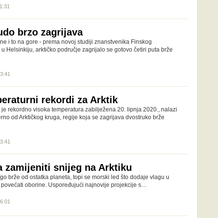
11:31
udo brzo zagrijava
jene i to na gore - prema novoj studiji znanstvenika Finskog
u Helsinkiju, arktičko područje zagrijalo se gotovo četiri puta brže
13:41
raturni rekordi za Arktik
je rekordno visoka temperatura zabilježena 20. lipnja 2020., nalazi
rno od Arktičkog kruga, regije koja se zagrijava dvostruko brže
13:41
 zamijeniti snijeg na Arktiku
go brže od ostatka planeta, topi se morski led što dodaje vlagu u
o povećati oborine. Uspoređujući najnovije projekcije s…
16:01