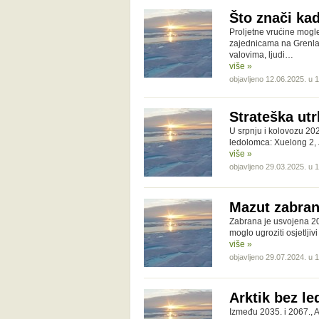
Što znači kad
Proljetne vrućine mogle 
zajednicama na Grenla
valovima, ljudi…
više »
objavljeno 12.06.2025. u 
Strateška utr
U srpnju i kolovozu 202
ledolomca: Xuelong 2, 
više »
objavljeno 29.03.2025. u 
Mazut zabran
Zabrana je usvojena 202
moglo ugroziti osjetljiv
više »
objavljeno 29.07.2024. u 
Arktik bez le
Između 2035. i 2067., Ar