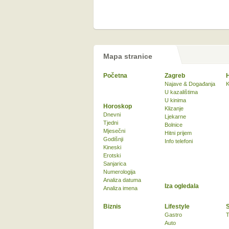
Mapa stranice
Početna
Zagreb
Najave & Događanja
K
U kazalištima
U kinima
Horoskop
Klizanje
Dnevni
Ljekarne
Tjedni
Bolnice
Mjesečni
Hitni prijem
Godišnji
Info telefoni
Kineski
Erotski
Sanjarica
Numerologija
Analiza datuma
Iza ogledala
Analiza imena
Biznis
Lifestyle
Gastro
T
Auto