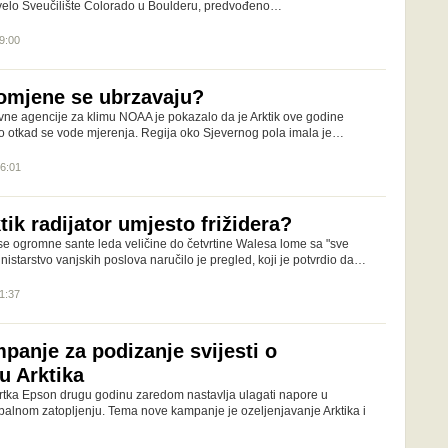
rovelo Sveučilište Colorado u Boulderu, predvođeno…
09:00
omjene se ubrzavaju?
vne agencije za klimu NOAA je pokazalo da je Arktik ove godine
jeto otkad se vode mjerenja. Regija oko Sjevernog pola imala je…
16:01
ktik radijator umjesto frižidera?
 se ogromne sante leda veličine do četvrtine Walesa lome sa "sve
istarstvo vanjskih poslova naručilo je pregled, koji je potvrdio da…
11:37
panje za podizanje svijesti o
u Arktika
rtka Epson drugu godinu zaredom nastavlja ulagati napore u
obalnom zatopljenju. Tema nove kampanje je ozeljenjavanje Arktika i