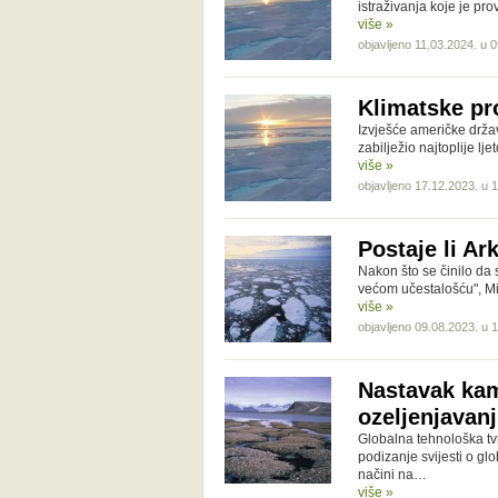
istraživanja koje je p
više »
objavljeno 11.03.2024. u 
Klimatske pr
Izvješće američke drža
zabilježio najtoplije l
više »
objavljeno 17.12.2023. u 
Postaje li Ar
Nakon što se činilo da
većom učestalošću", Min
više »
objavljeno 09.08.2023. u 
Nastavak kam
ozeljenjavanj
Globalna tehnološka tv
podizanje svijesti o gl
načini na…
više »