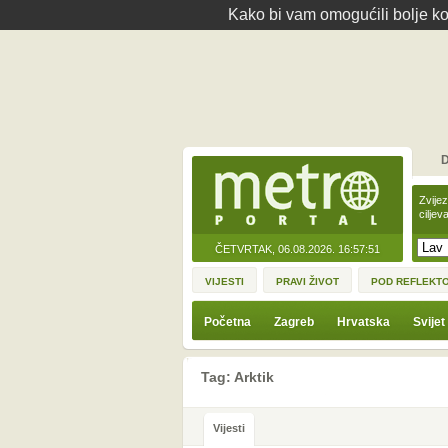
Kako bi vam omogućili bolje kor
D
Zvije
ciljev
ČETVRTAK, 06.08.2026.
16:57:51
VIJESTI
PRAVI ŽIVOT
POD REFLEKT
Početna
Zagreb
Hrvatska
Svijet
Tag: Arktik
Vijesti