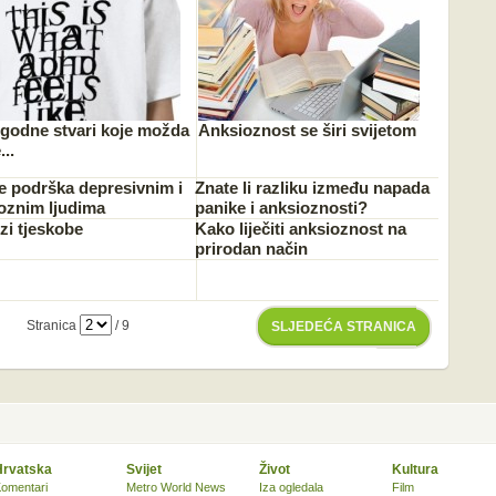
zgodne stvari koje možda
Anksioznost se širi svijetom
...
e podrška depresivnim i
Znate li razliku između napada
oznim ljudima
panike i anksioznosti?
zi tjeskobe
Kako liječiti anksioznost na
prirodan način
Stranica
/ 9
SLJEDEĆA STRANICA
Hrvatska
Svijet
Život
Kultura
omentari
Metro World News
Iza ogledala
Film