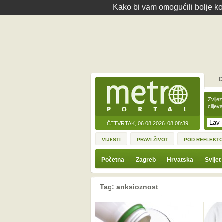
Kako bi vam omogućili bolje kor
D
Zvije
ciljev
ČETVRTAK, 06.08.2026.
08:08:39
VIJESTI
PRAVI ŽIVOT
POD REFLEKT
Početna
Zagreb
Hrvatska
Svijet
Tag: anksioznost