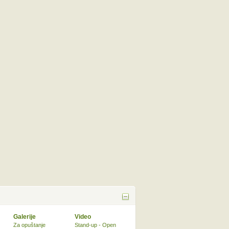
Galerije
Video
Za opuštanje
Stand-up - Open