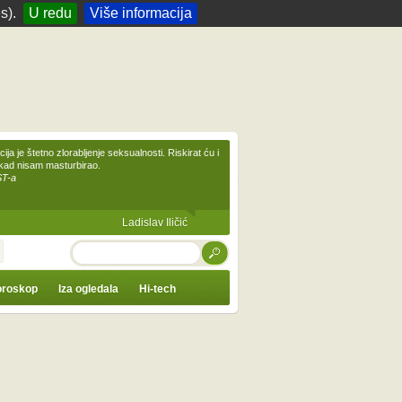
s).
U redu
Više informacija
ija je štetno zlorabljenje seksualnosti. Riskirat ću i
ikad nisam masturbirao.
ST-a
Ladislav Iličić
TRAŽI
roskop
Iza ogledala
Hi-tech