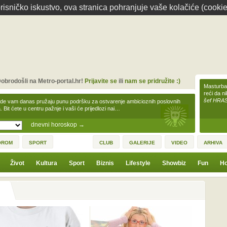
isničko iskustvo, ova stranica pohranjuje vaše kolačiće (cookie
obrodošli na Metro-portal.hr!
Prijavite se
ili
nam se pridružite :)
Masturbac
reći da n
šef HRA
zde vam danas pružaju punu podršku za ostvarenje ambicioznih poslovnih
a. Bit ćete u centru pažnje i vaši će prijedlozi nai…
dnevni horoskop
→
OROM
SPORT
CLUB
GALERIJE
VIDEO
ARHIVA
Život
Kultura
Sport
Biznis
Lifestyle
Showbiz
Fun
Ho