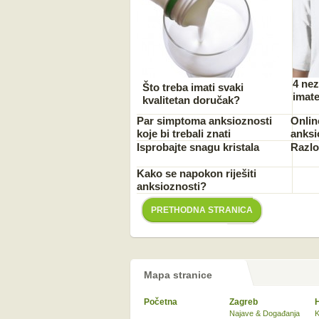
4 ne
Što treba imati svaki
imate
kvalitetan doručak?
Par simptoma anksioznosti
Onlin
koje bi trebali znati
anksi
Isprobajte snagu kristala
Razlo
Kako se napokon riješiti
anksioznosti?
PRETHODNA STRANICA
Mapa stranice
Početna
Zagreb
Najave & Događanja
K