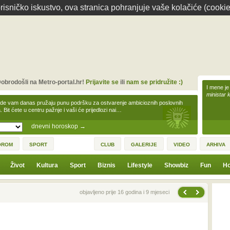
isničko iskustvo, ova stranica pohranjuje vaše kolačiće (cookie
obrodošli na Metro-portal.hr!
Prijavite se
ili
nam se pridružite :)
I mene je
ministar 
zde vam danas pružaju punu podršku za ostvarenje ambicioznih poslovnih
a. Bit ćete u centru pažnje i vaši će prijedlozi nai…
dnevni horoskop
→
OROM
SPORT
CLUB
GALERIJE
VIDEO
ARHIVA
Život
Kultura
Sport
Biznis
Lifestyle
Showbiz
Fun
Ho
Sljedeća vijest
Prethodna vijest
objavljeno prije 16 godina i 9 mjeseci