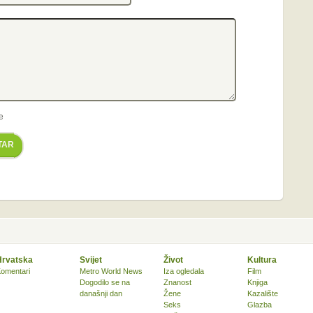
e
TAR
Hrvatska
Svijet
Život
Kultura
omentari
Metro World News
Iza ogledala
Film
Dogodilo se na
Znanost
Knjiga
današnji dan
Žene
Kazalište
Seks
Glazba