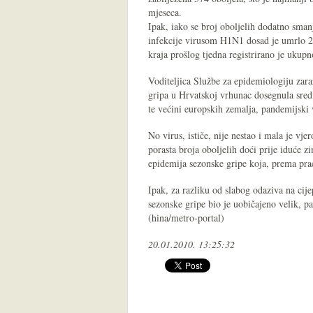
mjeseca.
Ipak, iako se broj oboljelih dodatno smanj
infekcije virusom H1N1 dosad je umrlo 2
kraja prošlog tjedna registrirano je ukupn
Voditeljica Službe za epidemiologiju zara
gripa u Hrvatskoj vrhunac dosegnula sred
te većini europskih zemalja, pandemijski 
No virus, ističe, nije nestao i mala je vje
porasta broja oboljelih doći prije iduće 
epidemija sezonske gripe koja, prema prać
Ipak, za razliku od slabog odaziva na cije
sezonske gripe bio je uobičajeno velik, p
(hina/metro-portal)
20.01.2010. 13:25:32