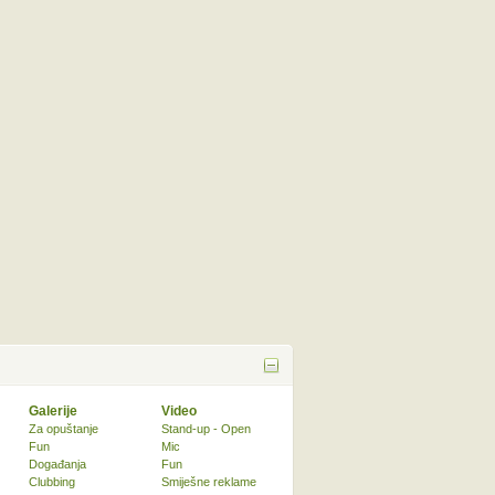
Galerije
Video
Za opuštanje
Stand-up - Open
Fun
Mic
Događanja
Fun
Clubbing
Smiješne reklame