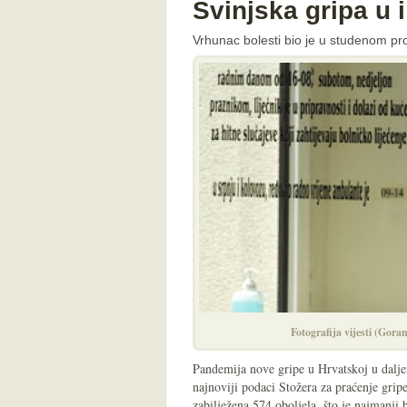
Svinjska gripa u i
Vrhunac bolesti bio je u studenom pr
Fotografija vijesti (Gor
Pandemija nove gripe u Hrvatskoj u dalje
najnoviji podaci Stožera za praćenje grip
zabilježena 574 oboljela, što je najmanji 