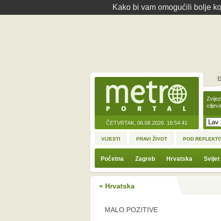
Kako bi vam omogućili bolje kor
D
Zvije
ciljev
ČETVRTAK, 06.08.2026.
18:54:41
VIJESTI
PRAVI ŽIVOT
POD REFLEKT
Početna
Zagreb
Hrvatska
Svijet
« Hrvatska
MALO POZITIVE