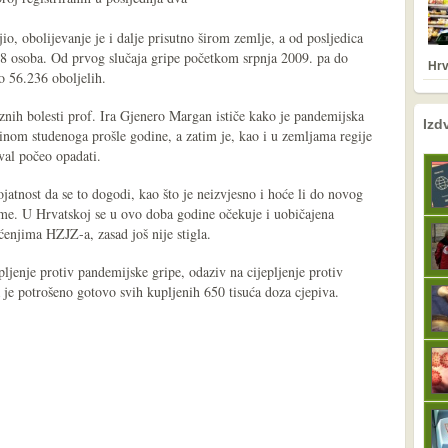
io, obolijevanje je i dalje prisutno širom zemlje, a od posljedica
8 osoba. Od prvog slučaja gripe početkom srpnja 2009. pa do
Hrv
o 56.236 oboljelih.
znih bolesti prof. Ira Gjenero Margan ističe kako je pandemijska
nema prethodne s
sljedeće
Izd
inom studenoga prošle godine, a zatim je, kao i u zemljama regije
val počeo opadati.
rojatnost da se to dogodi, kao što je neizvjesno i hoće li do novog
zime. U Hrvatskoj se u ovo doba godine očekuje i uobičajena
enjima HZJZ-a, zasad još nije stigla.
pljenje protiv pandemijske gripe, odaziv na cijepljenje protiv
a je potrošeno gotovo svih kupljenih 650 tisuća doza cjepiva.