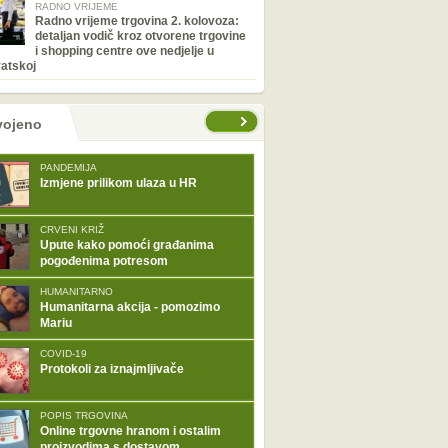
RADNO VRIJEME
Radno vrijeme trgovina 2. kolovoza:
detaljan vodič kroz otvorene trgovine
i shopping centre ove nedjelje u
atskoj
tranice
vojeno
PANDEMIJA
Izmjene prilikom ulaza u HR
CRVENI KRIŽ
Upute kako pomoći građanima
pogođenima potresom
HUMANITARNO
Humanitarna akcija - pomozimo
Mariu
COVID-19
Protokoli za iznajmljivače
POPIS TRGOVINA
Online trgovne hranom i ostalim
proizvodima s dostavom