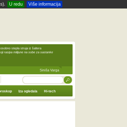
s).
U redu
Više informacija
 osobno stepla struja iz šaltera
koji rasipa milijune na sobe za sastanke
Siniša Varga
TRAŽI
roskop
Iza ogledala
Hi-tech