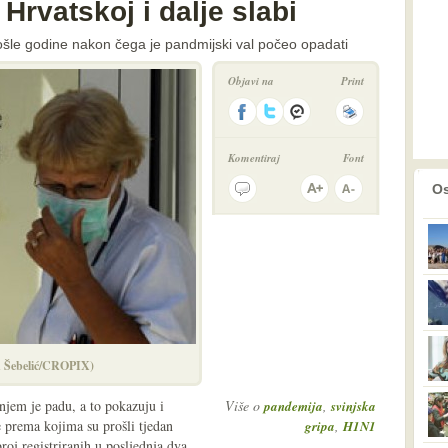
 Hrvatskoj i dalje slabi
ošle godine nakon čega je pandmijski val počeo opadati
Objavi na
Print
Komentiraj
Font
prethodno
2
Os
an Šebelić/CROPIX)
njem je padu, a to pokazuju i
Više o
,
pandemija
svinjska
e prema kojima su prošli tjedan
,
gripa
H1N1
broj registriranih u posljednja dva