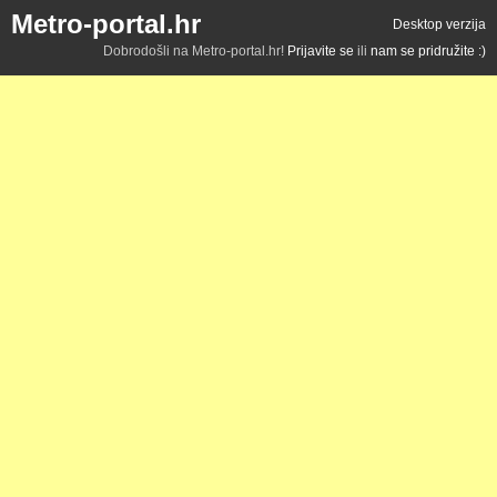
Metro-portal.hr
Desktop verzija
Dobrodošli na Metro-portal.hr!
Prijavite se
ili
nam se pridružite :)