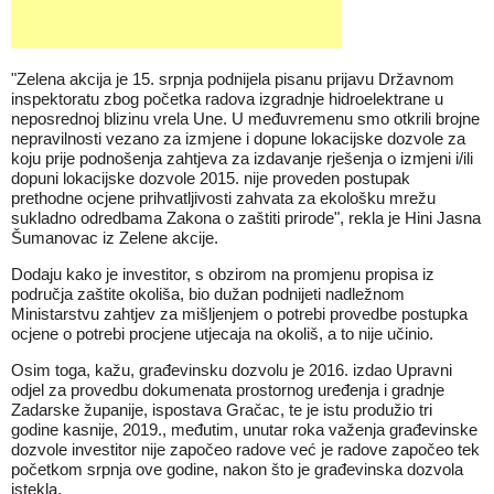
"Zelena akcija je 15. srpnja podnijela pisanu prijavu Državnom
inspektoratu zbog početka radova izgradnje hidroelektrane u
neposrednoj blizinu vrela Une. U međuvremenu smo otkrili brojne
nepravilnosti vezano za izmjene i dopune lokacijske dozvole za
koju prije podnošenja zahtjeva za izdavanje rješenja o izmjeni i/ili
dopuni lokacijske dozvole 2015. nije proveden postupak
prethodne ocjene prihvatljivosti zahvata za ekološku mrežu
sukladno odredbama Zakona o zaštiti prirode", rekla je Hini Jasna
Šumanovac iz Zelene akcije.
Dodaju kako je investitor, s obzirom na promjenu propisa iz
područja zaštite okoliša, bio dužan podnijeti nadležnom
Ministarstvu zahtjev za mišljenjem o potrebi provedbe postupka
ocjene o potrebi procjene utjecaja na okoliš, a to nije učinio.
Osim toga, kažu, građevinsku dozvolu je 2016. izdao Upravni
odjel za provedbu dokumenata prostornog uređenja i gradnje
Zadarske županije, ispostava Gračac, te je istu produžio tri
godine kasnije, 2019., međutim, unutar roka važenja građevinske
dozvole investitor nije započeo radove već je radove započeo tek
početkom srpnja ove godine, nakon što je građevinska dozvola
istekla.