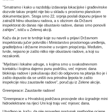
"Smatramo i kako u razdoblju izdavanja lokacijske i građevinske
dozvole takav projekt nije bio u skladu s prostorno planskom
dokumentacijom. Stoga smo 22. srpnja poslali dopunu prijave te
zatražili hitnu obustavu radova, a s obzirom da Državni
inspektorat do danas nije obustavio radove, danas smo ponovili
zahtjev", ističu u Zelenoj akciji.
Kažu da je sve te tvrdnje koje su naveli u prijavi Državnom
inspektoratu jučer potvrdilo i Ministarstvo prostornoga uređenja,
graditeljstva i državne imovine u svojem priopćenju. Međutim,
tvrde, nejasno je zašto nitko nije obustavio radove, a koji su
nezakoniti.
"Mještani i lokalne udruge, s kojima smo u svakodnevnom
kontaktu i kojima dajemo punu podršku, već mjesec dana
blokiraju radove i pokušavaju doći do odgovora na pitanja tko je i
zašto dopustio da se uništi ova prirodna ljepota te zašto
inspekcije nisu zaustavile radove", poručuju iz Zelene akcije.
Greenpeace: Zaustavite radove!
"Greenpeace u Hrvatskoj podržava prosvjede oko izgradnje mini
hidroelektrane na rijeci Uni koji traju već mjesec dana.
Utvrđeno je, kažu, da nije proveden postupak prethodne ocjene