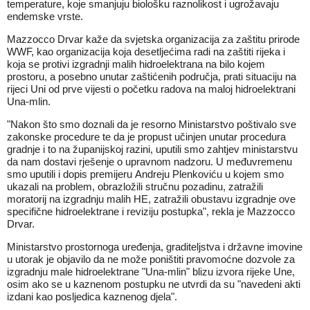
temperature, koje smanjuju biološku raznolikost i ugrožavaju
endemske vrste.
Mazzocco Drvar kaže da svjetska organizacija za zaštitu prirode
WWF, kao organizacija koja desetljećima radi na zaštiti rijeka i
koja se protivi izgradnji malih hidroelektrana na bilo kojem
prostoru, a posebno unutar zaštićenih područja, prati situaciju na
rijeci Uni od prve vijesti o početku radova na maloj hidroelektrani
Una-mlin.
"Nakon što smo doznali da je resorno Ministarstvo poštivalo sve
zakonske procedure te da je propust učinjen unutar procedura
gradnje i to na županijskoj razini, uputili smo zahtjev ministarstvu
da nam dostavi rješenje o upravnom nadzoru. U međuvremenu
smo uputili i dopis premijeru Andreju Plenkoviću u kojem smo
ukazali na problem, obrazložili stručnu pozadinu, zatražili
moratorij na izgradnju malih HE, zatražili obustavu izgradnje ove
specifične hidroelektrane i reviziju postupka", rekla je Mazzocco
Drvar.
Ministarstvo prostornoga uređenja, graditeljstva i državne imovine
u utorak je objavilo da ne može poništiti pravomoćne dozvole za
izgradnju male hidroelektrane "Una-mlin" blizu izvora rijeke Une,
osim ako se u kaznenom postupku ne utvrdi da su "navedeni akti
izdani kao posljedica kaznenog djela".