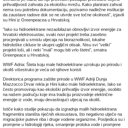
prihvatljivosti zahvata za ekološku mrežu. Kako planirani zahvat
nema svu potrebnu dokumentaciju, pozivamo nadležne institucije
da zaustave radove dok se ne utvrde sve točne okolnosti", izjavili
su Hini iz Greenpeacea u Hrvatskoj.
"Iako su hidroelektrane nezaobilazan obnovljivi izvor energije za
hrvatski elektrosustav, svaki novi projekt treba zasebno
procjenjivati u smislu utjecaja na bioraznolikost, lokalne
hidrološke cikluse te ukupni ugljični otisak. Nisu svi "veliki"
projekti loši, ali i neki "mali" mogu biti vrlo štetni", smatra
Greenpeace u Hrvatskoj.
WWF Adria: Šteta koju male hidroelektrane uzrokuju po prirodu i
okoliš višestruko je veća od njihove koristi
Direktorica programa zaštite prirode u WWF Adriji Dunja
Mazzocco Drvar rekla je Hini kako male hidroelektrane, Iako se
često promoviraju kao ekološki prihvatljiv izvor energije, osobito
na našem području koje ima tradiciju proizvodnje električne
energije iz vode, imaju devastirajući utjecaj na okoliš.
Ističe kako studije pokazuju da izgradnja malih hidroelektrana
fragmentira staništa riječnih ekosustava, što negativno utječe na
migracijske puteve riba i druge vodene organizme. Posljedica su i
promjene u hidrologiji rijeka, smanjenje protoka vode i promjene