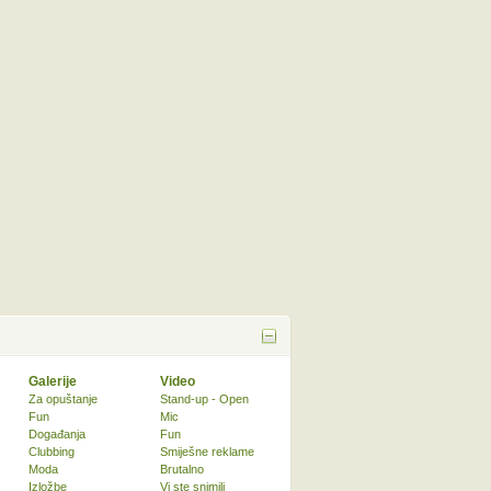
Galerije
Video
Za opuštanje
Stand-up - Open
Fun
Mic
Događanja
Fun
Clubbing
Smiješne reklame
Moda
Brutalno
Izložbe
Vi ste snimili