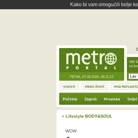
Kako bi vam omogućili bolje kor
D
Vaš š
se kre
PETAK, 07.08.2026.
08:11:23
VIJESTI
PRAVI ŽIVOT
POD REFLEKT
Početna
Zagreb
Hrvatska
Svijet
« Lifestyle BODY&SOUL
WOW