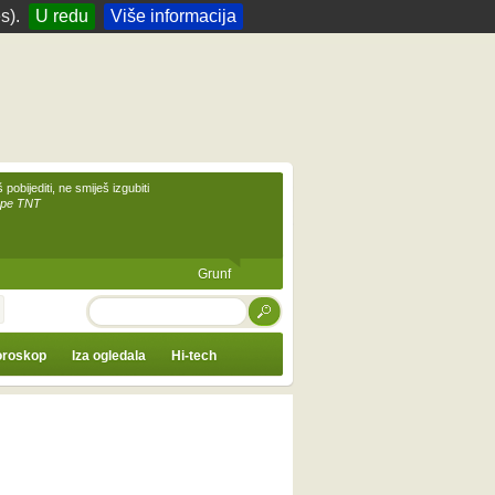
s).
U redu
Više informacija
 pobijediti, ne smiješ izgubiti
upe TNT
Grunf
TRAŽI
roskop
Iza ogledala
Hi-tech