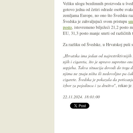
Veliku ulogu bezdimnih proizvoda u šved
gotovo jedna od četiri odrasle osobe svak
zemljama Europe, no ono što Švedsku razl
Švedska je zahvaljujući svom pristupu
sm
posto
, istovremeno bilježeći 21,2 posto 
EU, 31,3 posto manje smrti od različitih
Za razliku od Švedske, u Hrvatskoj puši sv
„
Hrvatska ima jedan od najrestriktivniji
njih i cigareta, što je upravo suprotno o
uspjeha. Takva situacija dovodi do toga da
njima ne znaju ništa ili nedovoljno pa ča
cigarete. Švedska je pokazala da poticanj
izbor za pojedinca i za društvo
", rekao je
22.11.2024. 18:01:00