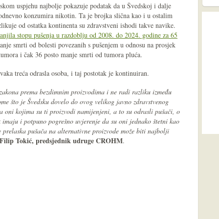
skom uspjehu najbolje pokazuje podatak da u Švedskoj i dalje
odnevno konzumira nikotin. Ta je brojka slična kao i u ostalim
ikuje od ostatka kontinenta su zdravstveni ishodi takve navike.
anjila stopu pušenja u razdoblju od 2008. do 2024. godine za 65
manje smrti od bolesti povezanih s pušenjem u odnosu na prosjek
 tumora i čak 36 posto manje smrti od tumora pluća.
aka treća odrasla osoba, i taj postotak je kontinuiran.
h zakona prema bezdimnim proizvodima i ne radi razliku između
nome što je Švedsku dovelo do ovog velikog javno zdravstvenog
 oni kojima su ti proizvodi namijenjeni, a to su odrasli pušači, o
k imaju i potpuno pogrešno uvjerenje da su oni jednako štetni kao
e prelaska pušača na alternativne proizvode može biti najbolji
Filip Tokić, predsjednik udruge CROHM
.