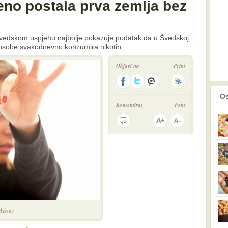
eno postala prva zemlja bez
švedskom uspjehu najbolje pokazuje podatak da u Švedskoj
le osobe svakodnevno konzumira nikotin
Objavi na
Print
prethodno
2
Os
Komentiraj
Font
hiva)