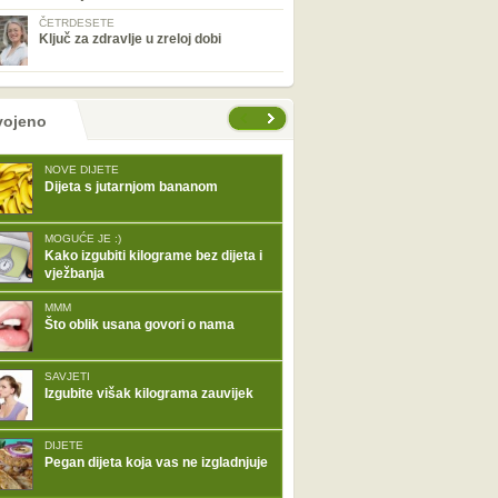
ČETRDESETE
Ključ za zdravlje u zreloj dobi
tranice
vojeno
NOVE DIJETE
Dijeta s jutarnjom bananom
MOGUĆE JE :)
Kako izgubiti kilograme bez dijeta i
vježbanja
MMM
Što oblik usana govori o nama
SAVJETI
Izgubite višak kilograma zauvijek
DIJETE
Pegan dijeta koja vas ne izgladnjuje