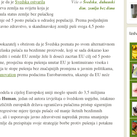
 je da je
Švedska ostvarila
Više o
,
Švedska
duhanski
rva zemlja na svijetu koja je
,
dim
zemlja bez dima
la status zemlje bez pušačkog
nje od 5 posto pušača u odrasloj populaciji. Prema posljednjim
vno zdravstvo, u skandinavskoj zemlji puši svega 4,5 posto
nema prethodne s
sljedeće
Izd
i pokazatelj s obzirom da je Švedska poznata po svom alternativnom
elaska pušača na bezdimne proizvode, koji se sada dokazao kao
jediti i ostale EU zemlje žele li doseći zacrtan EU cilj od 5 posto
me, prosječna stopa pušenja unutar EU je kontinuirano visoka i
nja te stope pušenja bez značajnijih promjena u javnim politikama,
Innovation
prema podacima Eurobarometra, ukazuje da EU neće
odela u cijeloj Europskoj uniji moglo spasiti do 3,5 milijuna
on Human
, jedan od autora izvještaja o švedskom uspjehu, istaknuo
različitih europskih država ograničava pušačima pristup sigurnijim
regresivne mjere tjeraju pušače od manje štetnih bezdimnih
te, ali i usporavaju javno zdravstveni napredak prema smanjenju
lje da preispitaju svoje strategije borbe protiv pušenja i potaknu