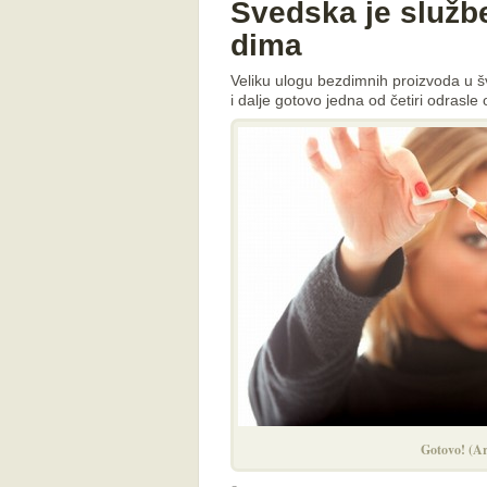
Švedska je služb
dima
Veliku ulogu bezdimnih proizvoda u 
i dalje gotovo jedna od četiri odras
Gotovo! (Ar