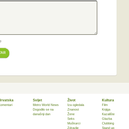
e
TAR
Hrvatska
Svijet
Život
Kultura
omentari
Metro World News
Iza ogledala
Film
Dogodilo se na
Znanost
Knjiga
današnji dan
Žene
Kazalište
Seks
Glazba
Muškarci
Clubbing
Zdravlje
Stand up