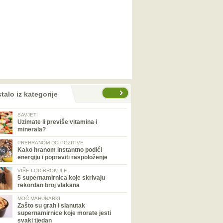
talo iz kategorije
SAVJETI
Uzimate li previše vitamina i
minerala?
PREHRANOM DO POZITIVE
Kako hranom instantno podići
energiju i popraviti raspoloženje
VIŠE I OD BROKULE...
5 supernamirnica koje skrivaju
rekordan broj vlakana
MOĆ MAHUNARKI
Zašto su grah i slanutak
supernamirnice koje morate jesti
svaki tjedan