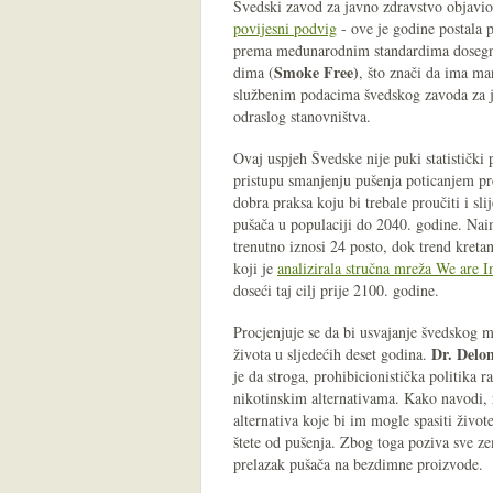
Švedski zavod za javno zdravstvo objavio
povijesni podvig
- ove je godine postala p
prema međunarodnim standardima dosegnu
Smoke Free)
dima (
, što znači da ima ma
službenim podacima švedskog zavoda za ja
odraslog stanovništva.
Ovaj uspjeh Švedske nije puki statističk
pristupu smanjenju pušenja poticanjem pr
dobra praksa koju bi trebale proučiti i sli
pušača u populaciji do 2040. godine. Nai
trenutno iznosi 24 posto, dok trend kreta
koji je
analizirala stručna mreža We are 
doseći taj cilj prije 2100. godine.
Procjenjuje se da bi usvajanje švedskog m
Dr. Del
života u sljedećih deset godina​​.
je da stroga, prohibicionistička politika 
nikotinskim alternativama. Kako navodi, 
alternativa koje bi im mogle spasiti živo
štete od pušenja. Zbog toga poziva sve zem
prelazak pušača na bezdimne proizvode.