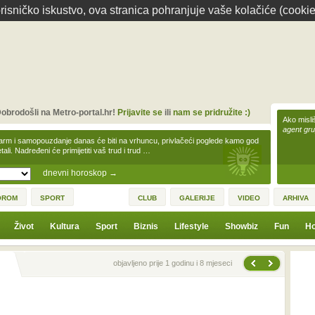
isničko iskustvo, ova stranica pohranjuje vaše kolačiće (cookie
obrodošli na Metro-portal.hr!
Prijavite se
ili
nam se pridružite :)
Ako misliš
agent gr
arm i samopouzdanje danas će biti na vrhuncu, privlačeći poglede kamo god
tali. Nadređeni će primijetiti vaš trud i trud …
dnevni horoskop
→
OROM
SPORT
CLUB
GALERIJE
VIDEO
ARHIVA
Život
Kultura
Sport
Biznis
Lifestyle
Showbiz
Fun
Ho
Sljedeća vijest
Prethodna vijest
objavljeno prije 1 godinu i 8 mjeseci