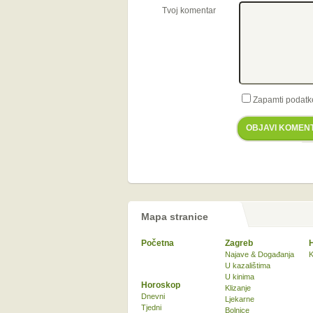
Tvoj komentar
Zapamti podatk
OBJAVI KOMEN
Mapa stranice
Početna
Zagreb
Najave & Događanja
K
U kazalištima
U kinima
Horoskop
Klizanje
Dnevni
Ljekarne
Tjedni
Bolnice