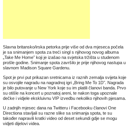
Slavna britansko/irska petorka prije više od dva mjeseca počela
je sa snimanjem spota za treći singl s njihovog novog albuma
„Take Me Home" koji je izašao na svjetska tržišta u studenom
prošle godine. Snimanje spota završilo je prije njihovog nastupa u
slavnom Madison Square Gardenu.
Spot je prvi put prikazan sretnicama iz raznih zemalja svijeta koje
su osvojile nagradu na nagradnoj igri „Bring Me To 1D". Nagrada
je bilo putovanje u New York koje su im platili članovi banda. Prvo
su otišle na koncert u poznatoj areni, te nakon toga upoznale
dečke i vidjele ekskluivnu VIP izvedbu nekoliko njihovih pjesama.
U zadnjih mjesec dana na Twitteru i Facebooku članovi One
Directiona stavljali su razne slike sa snimanja spota, te su
također napravili kratki video od deset sekundi gdje se mogu
vidjeti dijelovi videa.