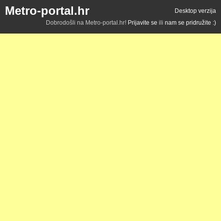
Metro-portal.hr
Desktop verzija
Dobrodošli na Metro-portal.hr!
Prijavite se
ili
nam se pridružite :)