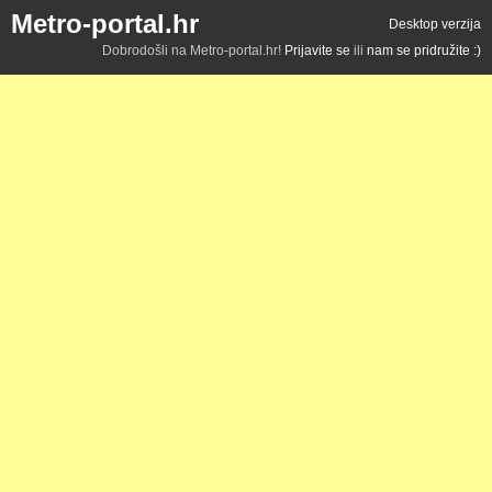
Metro-portal.hr
Desktop verzija
Dobrodošli na Metro-portal.hr!
Prijavite se
ili
nam se pridružite :)