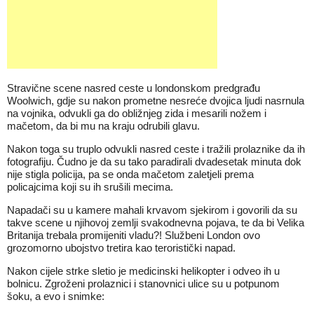
Stravične scene nasred ceste u londonskom predgrađu
Woolwich, gdje su nakon prometne nesreće dvojica ljudi nasrnula
na vojnika, odvukli ga do obližnjeg zida i mesarili nožem i
mačetom, da bi mu na kraju odrubili glavu.
Nakon toga su truplo odvukli nasred ceste i tražili prolaznike da ih
fotografiju. Čudno je da su tako paradirali dvadesetak minuta dok
nije stigla policija, pa se onda mačetom zaletjeli prema
policajcima koji su ih srušili mecima.
Napadači su u kamere mahali krvavom sjekirom i govorili da su
takve scene u njihovoj zemlji svakodnevna pojava, te da bi Velika
Britanija trebala promijeniti vladu?! Službeni London ovo
grozomorno ubojstvo tretira kao teroristički napad.
Nakon cijele strke sletio je medicinski helikopter i odveo ih u
bolnicu. Zgroženi prolaznici i stanovnici ulice su u potpunom
šoku, a evo i snimke: