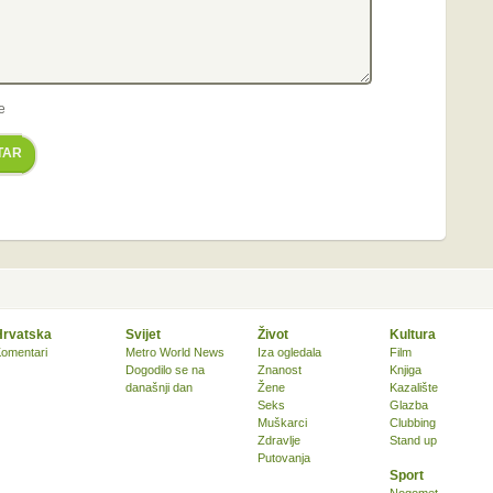
e
TAR
Hrvatska
Svijet
Život
Kultura
omentari
Metro World News
Iza ogledala
Film
Dogodilo se na
Znanost
Knjiga
današnji dan
Žene
Kazalište
Seks
Glazba
Muškarci
Clubbing
Zdravlje
Stand up
Putovanja
Sport