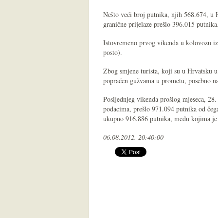
Nešto veći broj putnika, njih 568.674, u 
granične prijelaze prešlo 396.015 putnika
Istovremeno prvog vikenda u kolovozu iz 
posto).
Zbog smjene turista, koji su u Hrvatsku u
popraćen gužvama u prometu, posebno na
Posljednjeg vikenda prošlog mjeseca, 28. 
podacima, prešlo 971.094 putnika od čega
ukupno 916.886 putnika, među kojima je 
06.08.2012. 20:40:00