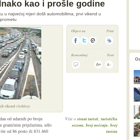
ednako kao i prošle godine
ku u najvećoj mjeri došli automobilima, prvi vikend u
 prometu
Objavi na
Print
Komentiraj
Font
prethodno
2
Os
ekli vikend (Arhiva)
edan od udarnih po broju
Više o
,
strani turisti
turistička
im graničnim prijelazima, ušlo
,
,
sezona
broj noćenja
broj
više od 86 posto ili 831.460
turista