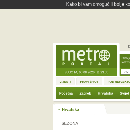
Kako bi vam omogućili bolje kor
D
Ovo j
kozmi
SUBOTA, 08.08.2026.
11:23:35
VIJESTI
PRAVI ŽIVOT
POD REFLEKT
Početna
Zagreb
Hrvatska
Svijet
« Hrvatska
SEZONA