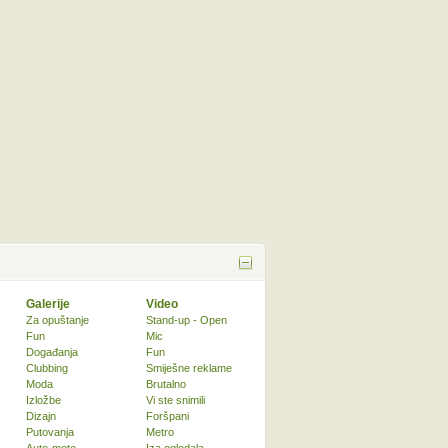
Galerije
Video
Za opuštanje
Stand-up - Open
Fun
Mic
Događanja
Fun
Clubbing
Smiješne reklame
Moda
Brutalno
Izložbe
Vi ste snimili
Dizajn
Foršpani
Putovanja
Metro