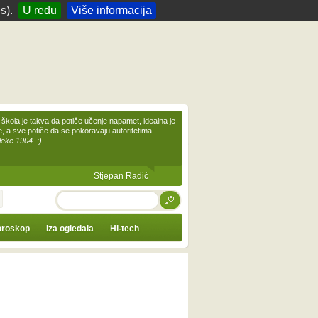
s).
U redu
Više informacija
škola je takva da potiče učenje napamet, idealna je
te, a sve potiče da se pokoravaju autoritetima
leke 1904. :)
Stjepan Radić
TRAŽI
roskop
Iza ogledala
Hi-tech