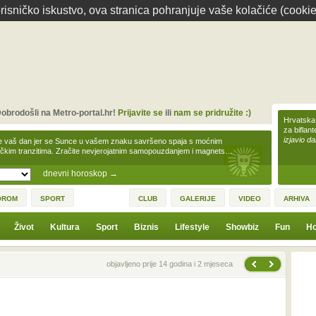
isničko iskustvo, ova stranica pohranjuje vaše kolačiće (cookie
obrodošli na Metro-portal.hr!
Prijavite se
ili
nam se pridružite :)
Hrvatska 
za biflan
izjavio da
e vaš dan jer se Sunce u vašem znaku savršeno spaja s moćnim
čkim tranzitima. Zračite nevjerojatnim samopouzdanjem i magnets…
dnevni horoskop
→
OROM
SPORT
CLUB
GALERIJE
VIDEO
ARHIVA
Život
Kultura
Sport
Biznis
Lifestyle
Showbiz
Fun
Ho
Sljedeća vijest
Prethodna vijest
objavljeno prije 14 godina i 2 mjeseca