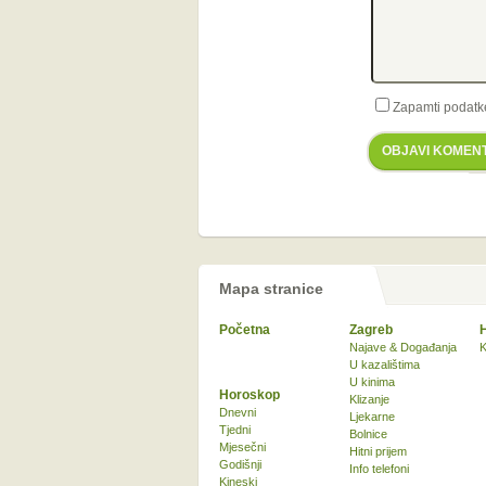
Zapamti podatk
OBJAVI KOMEN
Mapa stranice
Početna
Zagreb
Najave & Događanja
K
U kazalištima
U kinima
Horoskop
Klizanje
Dnevni
Ljekarne
Tjedni
Bolnice
Mjesečni
Hitni prijem
Godišnji
Info telefoni
Kineski