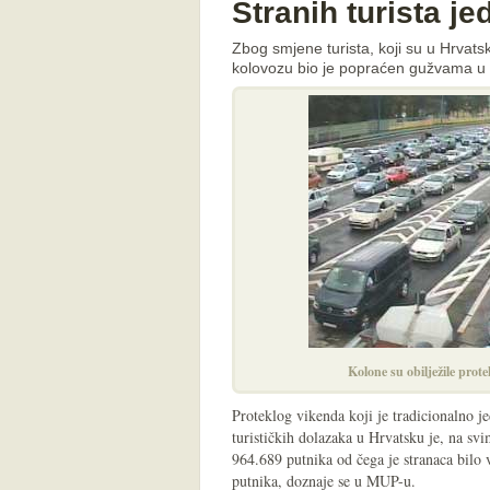
Stranih turista j
Zbog smjene turista, koji su u Hrvats
kolovozu bio je popraćen gužvama u
Kolone su obilježile prot
Proteklog vikenda koji je tradicionalno j
turističkih dolazaka u Hrvatsku je, na sv
964.689 putnika od čega je stranaca bilo 
putnika, doznaje se u MUP-u.