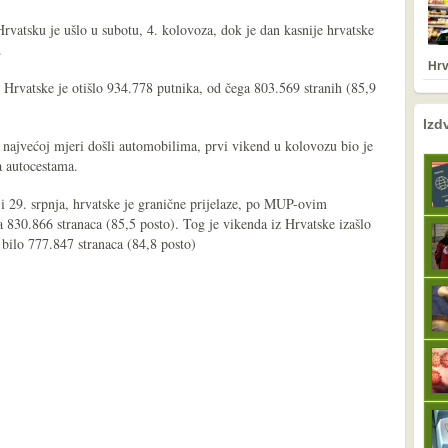
Hrvatsku je ušlo u subotu, 4. kolovoza, dok je dan kasnije hrvatske
.
Hrv
Hrvatske je otišlo 934.778 putnika, od čega 803.569 stranih (85,9
nema prethodne s
sljedeće
Izd
 najvećoj mjeri došli automobilima, prvi vikend u kolovozu bio je
 autocestama.
i 29. srpnja, hrvatske je granične prijelaze, po MUP-ovim
 830.866 stranaca (85,5 posto). Tog je vikenda iz Hrvatske izašlo
bilo 777.847 stranaca (84,8 posto)