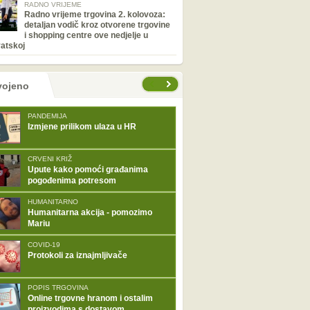
RADNO VRIJEME
Radno vrijeme trgovina 2. kolovoza:
detaljan vodič kroz otvorene trgovine
i shopping centre ove nedjelje u
atskoj
tranice
vojeno
PANDEMIJA
Izmjene prilikom ulaza u HR
CRVENI KRIŽ
Upute kako pomoći građanima
pogođenima potresom
HUMANITARNO
Humanitarna akcija - pomozimo
Mariu
COVID-19
Protokoli za iznajmljivače
POPIS TRGOVINA
Online trgovne hranom i ostalim
proizvodima s dostavom