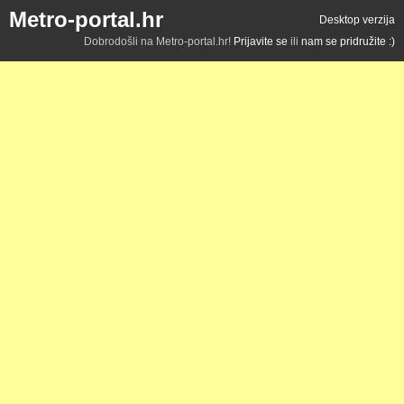
Metro-portal.hr
Desktop verzija
Dobrodošli na Metro-portal.hr!
Prijavite se
ili
nam se pridružite :)