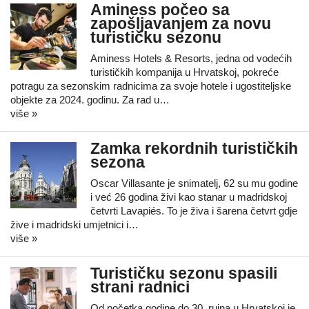
Aminess počeo sa
zapošljavanjem za novu
turističku sezonu
Aminess Hotels & Resorts, jedna od vodećih
turističkih kompanija u Hrvatskoj, pokreće
potragu za sezonskim radnicima za svoje hotele i ugostiteljske
objekte za 2024. godinu. Za rad u…
više »
Zamka rekordnih turističkih
sezona
Oscar Villasante je snimatelj, 62 su mu godine
i već 26 godina živi kao stanar u madridskoj
četvrti Lavapiés. To je živa i šarena četvrt gdje
žive i madridski umjetnici i…
više »
Turističku sezonu spasili
strani radnici
Od početka godine do 30. rujna u Hrvatskoj je