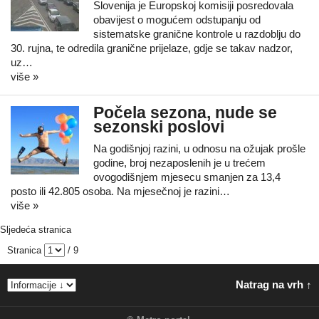
Slovenija je Europskoj komisiji posredovala
obavijest o mogućem odstupanju od
sistematske granične kontrole u razdoblju do
30. rujna, te odredila granične prijelaze, gdje se takav nadzor,
uz…
više »
Počela sezona, nude se
sezonski poslovi
Na godišnjoj razini, u odnosu na ožujak prošle
godine, broj nezaposlenih je u trećem
ovogodišnjem mjesecu smanjen za 13,4
posto ili 42.805 osoba. Na mjesečnoj je razini…
više »
Sljedeća stranica
Stranica
/ 9
Natrag na vrh ↑