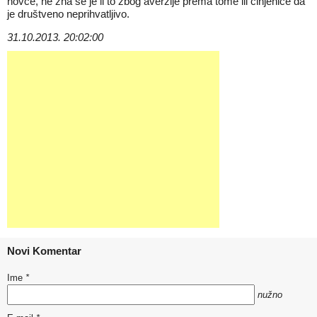
novce, ne zna se je li to zbog averzije prema tome ili činjenice da
je društveno neprihvatljivo.
31.10.2013. 20:02:00
Novi Komentar
Ime
*
nužno