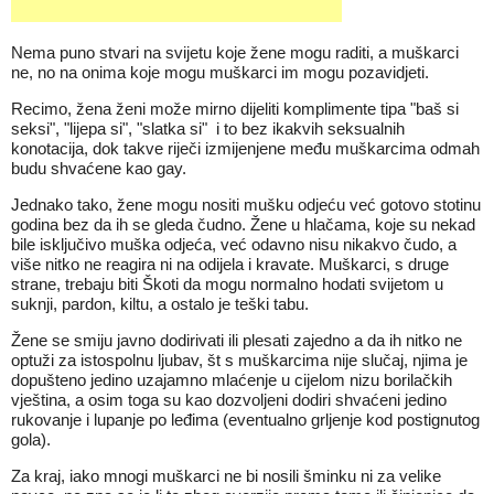
Nema puno stvari na svijetu koje žene mogu raditi, a muškarci
ne, no na onima koje mogu muškarci im mogu pozavidjeti.
Recimo, žena ženi može mirno dijeliti komplimente tipa "baš si
seksi", "lijepa si", "slatka si" i to bez ikakvih seksualnih
konotacija, dok takve riječi izmijenjene među muškarcima odmah
budu shvaćene kao gay.
Jednako tako, žene mogu nositi mušku odjeću već gotovo stotinu
godina bez da ih se gleda čudno. Žene u hlačama, koje su nekad
bile isključivo muška odjeća, već odavno nisu nikakvo čudo, a
više nitko ne reagira ni na odijela i kravate. Muškarci, s druge
strane, trebaju biti Škoti da mogu normalno hodati svijetom u
suknji, pardon, kiltu, a ostalo je teški tabu.
Žene se smiju javno dodirivati ili plesati zajedno a da ih nitko ne
optuži za istospolnu ljubav, št s muškarcima nije slučaj, njima je
dopušteno jedino uzajamno mlaćenje u cijelom nizu borilačkih
vještina, a osim toga su kao dozvoljeni dodiri shvaćeni jedino
rukovanje i lupanje po leđima (eventualno grljenje kod postignutog
gola).
Za kraj, iako mnogi muškarci ne bi nosili šminku ni za velike