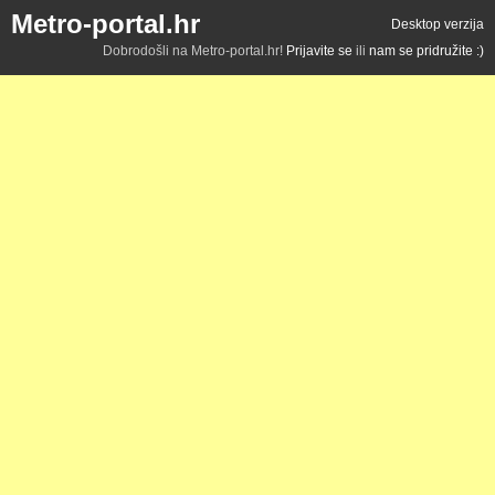
Metro-portal.hr
Desktop verzija
Dobrodošli na Metro-portal.hr!
Prijavite se
ili
nam se pridružite :)