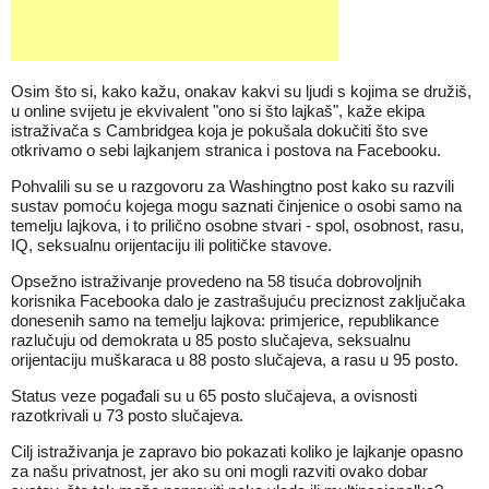
Osim što si, kako kažu, onakav kakvi su ljudi s kojima se družiš,
u online svijetu je ekvivalent "ono si što lajkaš", kaže ekipa
istraživača s Cambridgea koja je pokušala dokučiti što sve
otkrivamo o sebi lajkanjem stranica i postova na Facebooku.
Pohvalili su se u razgovoru za Washingtno post kako su razvili
sustav pomoću kojega mogu saznati činjenice o osobi samo na
temelju lajkova, i to prilično osobne stvari - spol, osobnost, rasu,
IQ, seksualnu orijentaciju ili političke stavove.
Opsežno istraživanje provedeno na 58 tisuća dobrovoljnih
korisnika Facebooka dalo je zastrašujuću preciznost zaključaka
donesenih samo na temelju lajkova: primjerice, republikance
razlučuju od demokrata u 85 posto slučajeva, seksualnu
orijentaciju muškaraca u 88 posto slučajeva, a rasu u 95 posto.
Status veze pogađali su u 65 posto slučajeva, a ovisnosti
razotkrivali u 73 posto slučajeva.
Cilj istraživanja je zapravo bio pokazati koliko je lajkanje opasno
za našu privatnost, jer ako su oni mogli razviti ovako dobar