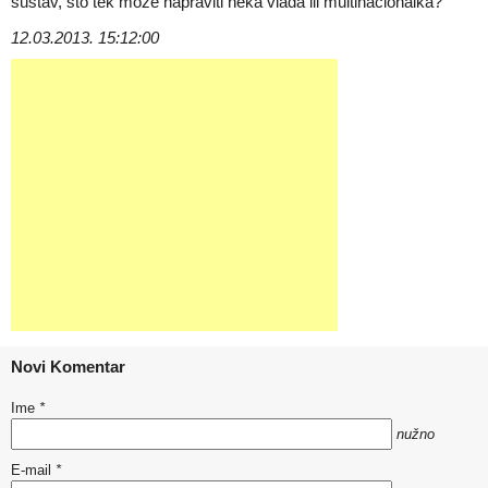
sustav, što tek može napraviti neka vlada ili multinacionalka?
12.03.2013. 15:12:00
Novi Komentar
Ime
*
nužno
E-mail
*