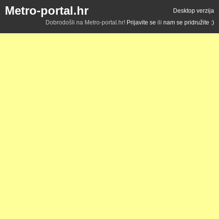
Metro-portal.hr
Desktop verzija
Dobrodošli na Metro-portal.hr!
Prijavite se
ili
nam se pridružite :)