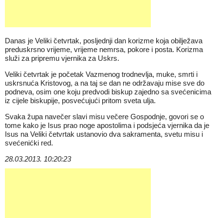
Danas je Veliki četvrtak, posljednji dan korizme koja obilježava
preduskrsno vrijeme, vrijeme nemrsa, pokore i posta. Korizma
služi za pripremu vjernika za Uskrs.
Veliki četvrtak je početak Vazmenog trodnevlja, muke, smrti i
uskrsnuća Kristovog, a na taj se dan ne održavaju mise sve do
podneva, osim one koju predvodi biskup zajedno sa svećenicima
iz cijele biskupije, posvećujući pritom sveta ulja.
Svaka župa navečer slavi misu večere Gospodnje, govori se o
tome kako je Isus prao noge apostolima i podsjeća vjernika da je
Isus na Veliki četvrtak ustanovio dva sakramenta, svetu misu i
svećenićki red.
28.03.2013. 10:20:23