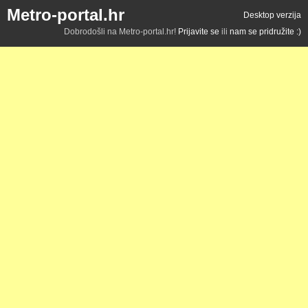
Metro-portal.hr
Desktop verzija
Dobrodošli na Metro-portal.hr!
Prijavite se
ili
nam se pridružite :)