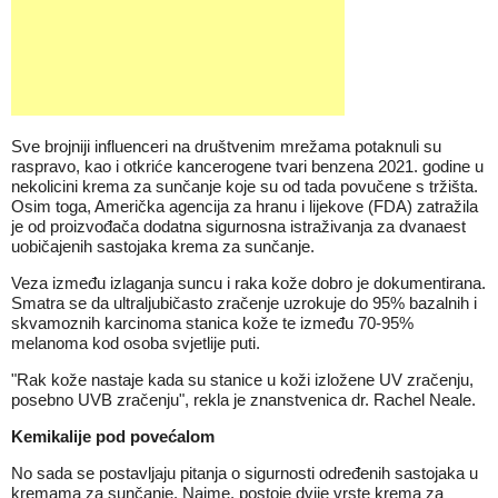
Sve brojniji influenceri na društvenim mrežama potaknuli su
raspravo, kao i otkriće kancerogene tvari benzena 2021. godine u
nekolicini krema za sunčanje koje su od tada povučene s tržišta.
Osim toga, Američka agencija za hranu i lijekove (FDA) zatražila
je od proizvođača dodatna sigurnosna istraživanja za dvanaest
uobičajenih sastojaka krema za sunčanje.
Veza između izlaganja suncu i raka kože dobro je dokumentirana.
Smatra se da ultraljubičasto zračenje uzrokuje do 95% bazalnih i
skvamoznih karcinoma stanica kože te između 70-95%
melanoma kod osoba svjetlije puti.
"Rak kože nastaje kada su stanice u koži izložene UV zračenju,
posebno UVB zračenju", rekla je znanstvenica dr. Rachel Neale.
Kemikalije pod povećalom
No sada se postavljaju pitanja o sigurnosti određenih sastojaka u
kremama za sunčanje. Naime, postoje dvije vrste krema za