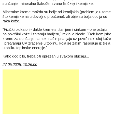
sunčanje: mineralne (također zvane fizičke) i kemijske.
Mineralne kreme možda su bolje od kemijskih (problem je u tome
što kemijske nisu dovoljno proučene), ali obje su bolja opcija od
raka kože.
"Fizički blokatori - dakle kreme s titanijem i cinkom - one ostaju
na površini kože i stvaraju barijeru," rekla je Neale. "Dok kemijske
kreme za sunčanje na neki način prianjaju uz površinski sloj kože
i pretvaraju UV zračenje u toplinu, koja se zatim raspršuje iz tijela
u obliku toplinske energije."
Kako god bilo, treba biti oprezan u svakom slučaju...
27.05.2025. 10:26:00