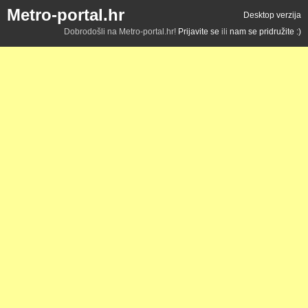
Metro-portal.hr
Desktop verzija
Dobrodošli na Metro-portal.hr!
Prijavite se
ili
nam se pridružite :)