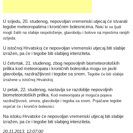
U srijedu, 20. studenog, nepovoljan vremenski utjecaj će stvarati
tegobe meteoropatima i kroničnim bolesnicima. N
eki bi se ljudi
mogli žaliti na slabije raspoloženje, glavobolju i bolove na mjestima ranijih
ozljeda.
U istočnoj Hrvatskoj će nepovoljan vremenski utjecaj biti slabije
izražen, pa će i tegobe biti slabijeg intenziteta.
U četvrtak, 21. studenog, zbog nepovoljnih biometeoroloških
prilika kod meteoropata i kroničnih bolesnika mogu se javiti
glavobolja, razdražljivost i tegobe sa snom.
Tegobe će biti slabije
izražene u istočnoj Hrvatskoj.
U petak, 22. studenog, nastavlja se razdoblje nepovoljnih
biometeoroloških prilika.
Kod meteoropata je moguća pojava
razdražljivosti, umora, glavobolje i tegoba sa snom.
Pojačane tegobe
osjećat će i kronični bolesnici.
Na istoku Hrvatske će nepovoljan vremenski utjecaj biti slabije
izražen, pa će i tegobe biti slabijeg intenziteta.
20.11.2013. 12:07:00