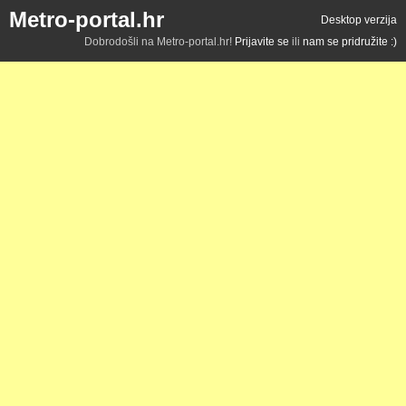
Metro-portal.hr
Desktop verzija
Dobrodošli na Metro-portal.hr!
Prijavite se
ili
nam se pridružite :)