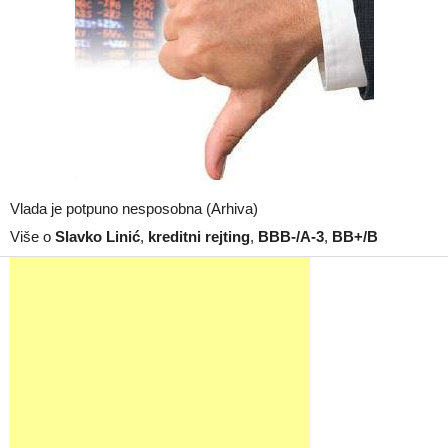
Vlada je potpuno nesposobna (Arhiva)
Više o
Slavko Linić
,
kreditni rejting
,
BBB-/A-3
,
BB+/B