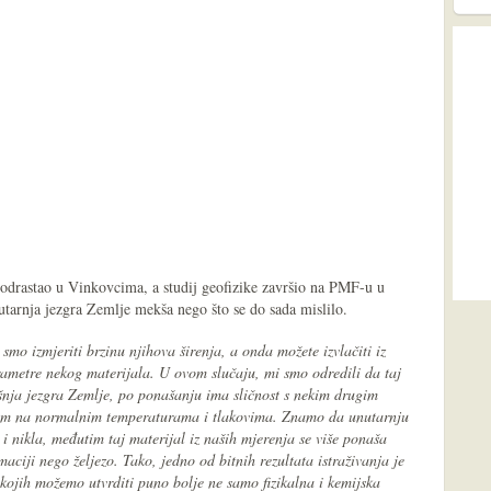
 odrastao u Vinkovcima, a studij geofizike završio na PMF-u u
utarnja jezgra Zemlje mekša nego što se do sada mislilo.
 smo izmjeriti brzinu njihova širenja, a onda možete izvlačiti iz
parametre nekog materijala. U ovom slučaju, mi smo odredili da taj
šnja jezgra Zemlje, po ponašanju ima sličnost s nekim drugim
zom na normalnim temperaturama i tlakovima. Znamo da unutarnju
 i nikla, međutim taj materijal iz naših mjerenja se više ponaša
rmaciji nego željezo. Tako, jedno od bitnih rezultata istraživanja je
 kojih možemo utvrditi puno bolje ne samo fizikalna i kemijska