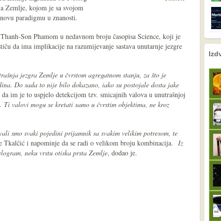
lja Zemlje, kojom je sa svojom
 novu paradigmu u znanosti.
m Thanh-Son Phamom u nedavnom broju časopisa Science, koji je
ističu da ima implikacije na razumijevanje sastava unutarnje jezgre
nema prethodne s
sljedeće
Izd
rašnja jezgra Zemlje u čvrstom agregatnom stanju, za što je
dina. Do sada to nije bilo dokazano, iako su postojale dosta jake
 da im je to uspjelo detekcijom tzv. smicajnih valova u unutrašnjoj
o.
Ti valovi mogu se kretati samo u čvrstim objektima, ne kroz
ali smo svaki pojedini prijamnik sa svakim velikim potresom, te
že Tkalčić i napominje da se radi o velikom broju kombinacija.
Iz
relogram, neku vrstu otiska prsta Zemlje
, dodao je.