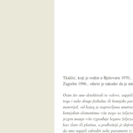
Tkalčić, koji je rođen u Bjelovaru 1970.,
Zagrebu 1996., otkrio je također da je un
Osim što smo detektirali te valove, uspjeli
toga i neke druge fizikalne ili kemijske 
materijal, od kojeg je napravljena unutra
kemijskim elementima više nego sa želje
jezgru manje-više izgrađuje legura željeza
kao zlato ili platina, a podložniji je defo
da smo uspjeli odrediti neke parametre iz