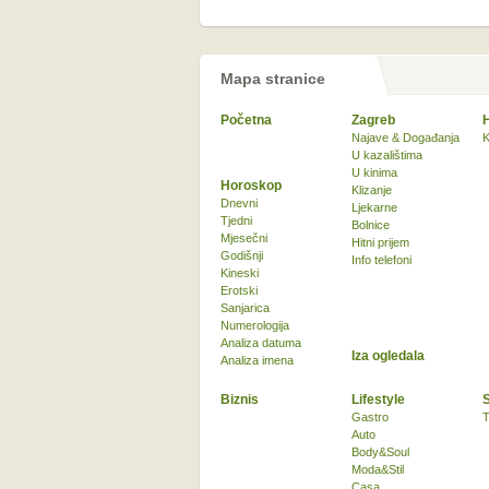
Mapa stranice
Početna
Zagreb
Najave & Događanja
K
U kazalištima
U kinima
Horoskop
Klizanje
Dnevni
Ljekarne
Tjedni
Bolnice
Mjesečni
Hitni prijem
Godišnji
Info telefoni
Kineski
Erotski
Sanjarica
Numerologija
Analiza datuma
Iza ogledala
Analiza imena
Biznis
Lifestyle
Gastro
T
Auto
Body&Soul
Moda&Stil
Casa