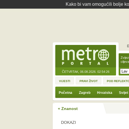
Kako bi vam omogućili bolje kor
D
Zvije
ciljev
ČETVRTAK, 06.08.2026.
02:54:26
VIJESTI
PRAVI ŽIVOT
POD REFLEKT
Početna
Zagreb
Hrvatska
Svijet
« Znanost
DOKAZI