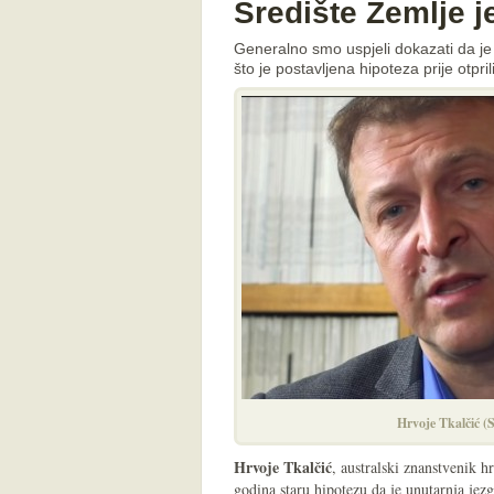
Središte Zemlje j
Generalno smo uspjeli dokazati da je
što je postavljena hipoteza prije otpri
Hrvoje Tkalčić (
Hrvoje Tkalčić
, australski znanstvenik h
godina staru hipotezu da je unutarnja jez