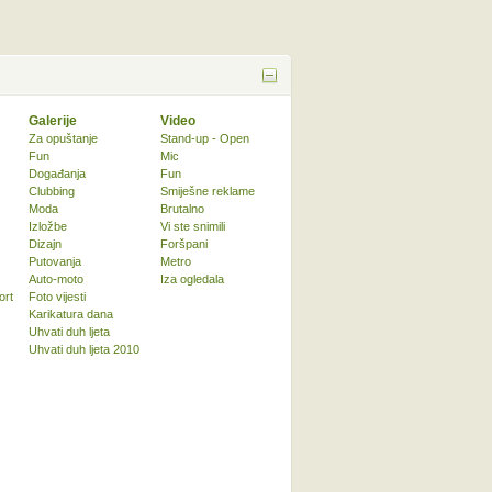
Galerije
Video
Za opuštanje
Stand-up - Open
Fun
Mic
Događanja
Fun
Clubbing
Smiješne reklame
Moda
Brutalno
Izložbe
Vi ste snimili
Dizajn
Foršpani
Putovanja
Metro
Auto-moto
Iza ogledala
ort
Foto vijesti
Karikatura dana
Uhvati duh ljeta
Uhvati duh ljeta 2010