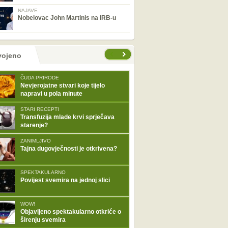
NAJAVE
Nobelovac John Martinis na IRB-u
tranice
vojeno
ČUDA PRIRODE
Nevjerojatne stvari koje tijelo
napravi u pola minute
STARI RECEPTI
Transfuzija mlade krvi sprječava
starenje?
ZANIMLJIVO
Tajna dugovječnosti je otkrivena?
SPEKTAKULARNO
Povijest svemira na jednoj slici
WOW!
Objavljeno spektakularno otkriće o
širenju svemira