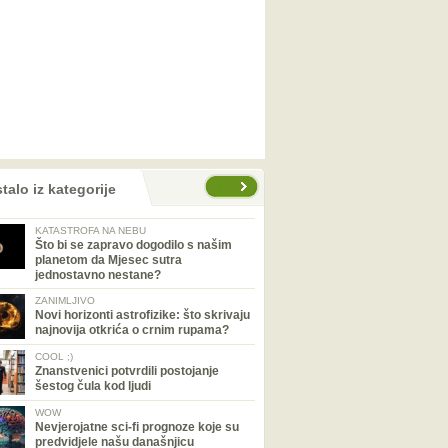
talo iz kategorije
KATASTROFA NA NEBU
Što bi se zapravo dogodilo s našim
planetom da Mjesec sutra
jednostavno nestane?
ZANIMLJIVO
Novi horizonti astrofizike: što skrivaju
najnovija otkrića o crnim rupama?
COOL ;)
Znanstvenici potvrdili postojanje
šestog čula kod ljudi
WOW
Nevjerojatne sci-fi prognoze koje su
predvidjele našu današnjicu