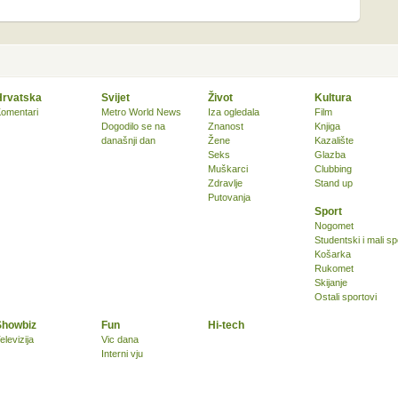
Hrvatska
Svijet
Život
Kultura
omentari
Metro World News
Iza ogledala
Film
Dogodilo se na
Znanost
Knjiga
današnji dan
Žene
Kazalište
Seks
Glazba
Muškarci
Clubbing
Zdravlje
Stand up
Putovanja
Sport
Nogomet
Studentski i mali sp
Košarka
Rukomet
Skijanje
Ostali sportovi
Showbiz
Fun
Hi-tech
elevizija
Vic dana
Interni vju