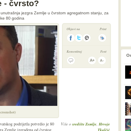
e - čvrsto?
 unutrašnja jezgra Zemlje u čvrstom agregatnom stanju, za
like 80 godina
Objavi na
Print
Komentiraj
Font
prethodno
2
Os
Screenshot)
rvatskog podrijetla potvrdio je 80
Više o
,
središte Zemlje
Hrvoje
gra Zemlje izgrađena od čvrstog
Tkalčić