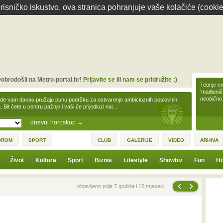
isničko iskustvo, ova stranica pohranjuje vaše kolačiće (cookie
obrodošli na Metro-portal.hr!
Prijavite se
ili
nam se pridružite :)
Teorije ev
'mađioni
neobično
zde vam danas pružaju punu podršku za ostvarenje ambicioznih poslovnih
a. Bit ćete u centru pažnje i vaši će prijedlozi nai…
dnevni horoskop
→
OROM
SPORT
CLUB
GALERIJE
VIDEO
ARHIVA
Život
Kultura
Sport
Biznis
Lifestyle
Showbiz
Fun
Ho
Sljedeća vijest
Prethodna vijest
objavljeno prije 7 godina i 10 mjeseci