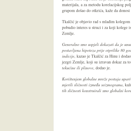
materijala, a za metodu korelacijskog po
grupom došao do otkrića, kaže da donosi
Tkalčić je objavio rad s mlađim kolego
pobudio interes u struci i za koji kolege 
Zemlje.
Generalno smo uspjeli dokazati da je unut
postavljena hipoteza prije otprilike 80 go
indicije
, kazao je Tkalčić za Hinu i dodao
jezgri Zemlje, koji su izravan dokaz za t
tekućine ili plinove
, dodao je.
Korištenjem globalne mreže postaja upariv
mjerili sličnosti između seizmograma
, ka
tih sličnosti konstruirali smo globalni ko