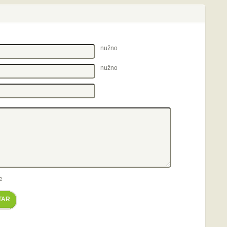
nužno
nužno
e
TAR