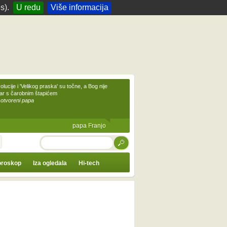
s).
U redu
Više informacija
olucije i 'Velikog praska' su točne, a Bog nije
čar s čarobnim štapićem
 otvoreni papa
papa Franjo
TRAŽI
roskop
Iza ogledala
Hi-tech