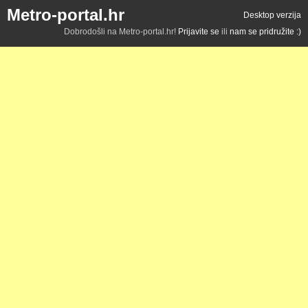
Metro-portal.hr
Desktop verzija
Dobrodošli na Metro-portal.hr!
Prijavite se
ili
nam se pridružite :)