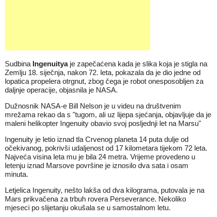
Sudbina
Ingenuitya
je zapečaćena kada je slika koja je stigla na
Zemlju 18. siječnja, nakon 72. leta, pokazala da je dio jedne od
lopatica propelera otrgnut, zbog čega je robot onesposobljen za
daljnje operacije, objasnila je NASA.
Dužnosnik NASA-e Bill Nelson je u videu na društvenim
mrežama rekao da s "tugom, ali uz lijepa sjećanja, objavljuje da je
maleni helikopter Ingenuity obavio svoj posljednji let na Marsu"
Ingenuity je letio iznad tla Crvenog planeta 14 puta dulje od
očekivanog, pokrivši udaljenost od 17 kilometara tijekom 72 leta.
Najveća visina leta mu je bila 24 metra. Vrijeme provedeno u
letenju iznad Marsove površine je iznosilo dva sata i osam
minuta.
Letjelica Ingenuity, nešto lakša od dva kilograma, putovala je na
Mars prikvačena za trbuh rovera Perseverance. Nekoliko
mjeseci po slijetanju okušala se u samostalnom letu.