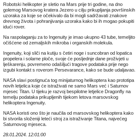
Robotski helikopter je sletio na Mars prije tri godine, na dno
golemog Marsovog kratera Jezero u cilju prikupljanja površinskih
uzoraka za koje se očekivalo da bi mogli sadržavati znakove
drevnog života i pohranjivanja uzoraka kako bi ih mogao pokupiti
idući rover.
Na raspolaganju za to Ingenuity je imao ukupno 43 tube, temeljito
očišćene od zemaljskih mikroba i organskih molekula.
Ingenuity, koji sliči na kutiju s četiri noge i suncobran od lopatica
propelera i solarne ploče, svoje će posljednje dane proživjeti u
lješkarenju, povremeno odašiljući tragove podataka prije nego
izgubi kontakt s roverom Persevarance, kako se bude udaljavao.
NASA slavi postignuća tog minijaturnog helikoptera kao prototipa
novih letjelica koje će istraživati ne samo Mars već i Saturnov
mjesec Titan. U tijeku je razvoj bespilotne letjelice Dragonfly na
temelju podataka prikupljenih tijekom letova marsovskog
helikoptera Ingenuity.
NASA koristi ono što je naučila od marsovskog helikoptera kako
bi stvorila složeniji leteći stroj za istraživanje Titana, najvećeg
Saturnovog mjeseca.
28.01.2024. 12:01:00