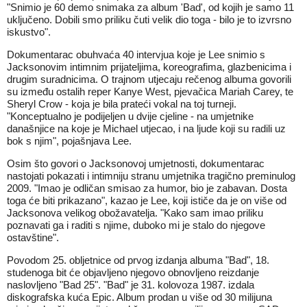
"Snimio je 60 demo snimaka za album 'Bad', od kojih je samo 11
uključeno. Dobili smo priliku čuti velik dio toga - bilo je to izvrsno
iskustvo".
Dokumentarac obuhvaća 40 intervjua koje je Lee snimio s
Jacksonovim intimnim prijateljima, koreografima, glazbenicima i
drugim suradnicima. O trajnom utjecaju rečenog albuma govorili
su između ostalih reper Kanye West, pjevačica Mariah Carey, te
Sheryl Crow - koja je bila prateći vokal na toj turneji.
"Konceptualno je podijeljen u dvije cjeline - na umjetnike
današnjice na koje je Michael utjecao, i na ljude koji su radili uz
bok s njim", pojašnjava Lee.
Osim što govori o Jacksonovoj umjetnosti, dokumentarac
nastojati pokazati i intimniju stranu umjetnika tragično preminulog
2009. "Imao je odličan smisao za humor, bio je zabavan. Dosta
toga će biti prikazano", kazao je Lee, koji ističe da je on više od
Jacksonova velikog obožavatelja. "Kako sam imao priliku
poznavati ga i raditi s njime, duboko mi je stalo do njegove
ostavštine".
Povodom 25. obljetnice od prvog izdanja albuma "Bad", 18.
studenoga bit će objavljeno njegovo obnovljeno reizdanje
naslovljeno "Bad 25". "Bad" je 31. kolovoza 1987. izdala
diskografska kuća Epic. Album prodan u više od 30 milijuna