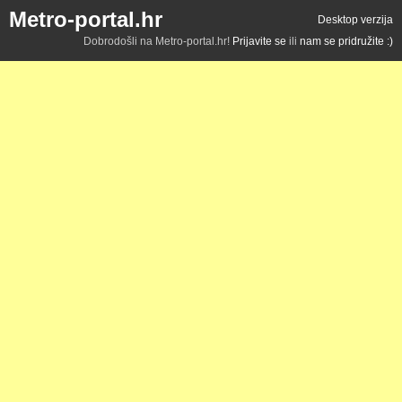
Metro-portal.hr
Desktop verzija
Dobrodošli na Metro-portal.hr!
Prijavite se
ili
nam se pridružite :)