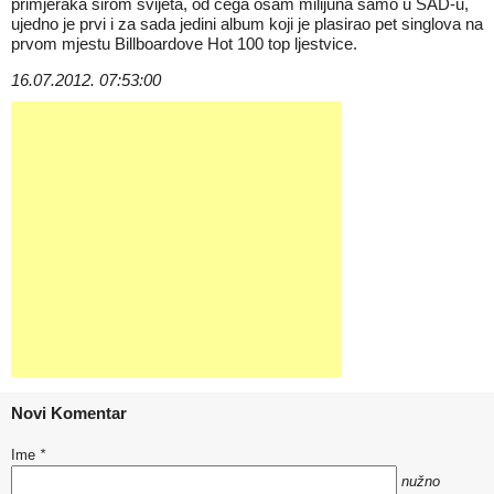
primjeraka širom svijeta, od čega osam milijuna samo u SAD-u,
ujedno je prvi i za sada jedini album koji je plasirao pet singlova na
prvom mjestu Billboardove Hot 100 top ljestvice.
16.07.2012. 07:53:00
Novi Komentar
Ime
*
nužno