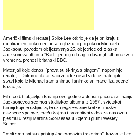
Američki filmski redatelj Spike Lee otkrio je da je pri kraju s
montiranjem dokumentarca o glazbenoj pop ikoni Michaelu
Jacksonu povodom obilježavanja 25. obljetnice od izlaska
Jacksonova albuma "Bad", jednog od najprodavanijih albuma svih
vremena, prenosi britanski BBC.
Materijali koje donosi "prava su škrinja s blagom", napominje
redatelj. "Dokumentarac sadrži neke nikad viđene materijale,
stvari koje je Michael sam snimao i snimke snimane 'iza scene'",
kazao je.
Film će biti objavljen kasnije ove godine a donosi priču o snimanju
Jacksonovog sedmog studijskog albuma iz 1987., svjetskoj
turneji koja je uslijedila, te uz njega vezane kratke filmske
glazbene spotove, među kojima i promotivni video za naslovnu
pjesmu u režiji Martina Scorsesea u kojemu glumi Wesley
Snipes.
"Imali smo potpuni pristup Jacksonovim trezorima", kazao je Lee.