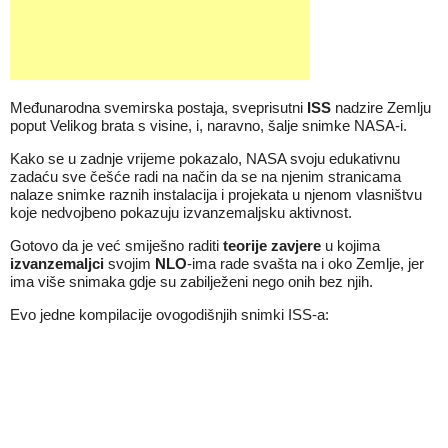
Međunarodna svemirska postaja, sveprisutni
ISS
nadzire Zemlju
poput Velikog brata s visine, i, naravno, šalje snimke NASA-i.
Kako se u zadnje vrijeme pokazalo, NASA svoju edukativnu
zadaću sve češće radi na način da se na njenim stranicama
nalaze snimke raznih instalacija i projekata u njenom vlasništvu
koje nedvojbeno pokazuju izvanzemaljsku aktivnost.
Gotovo da je već smiješno raditi
teorije zavjere
u kojima
izvanzemaljci
svojim
NLO
-ima rade svašta na i oko Zemlje, jer
ima više snimaka gdje su zabilježeni nego onih bez njih.
Evo jedne kompilacije ovogodišnjih snimki ISS-a: