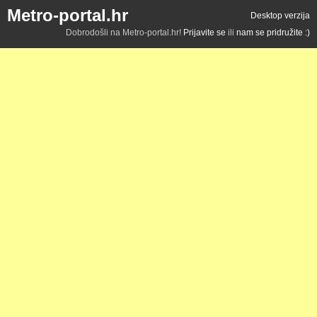
Metro-portal.hr
Desktop verzija
Dobrodošli na Metro-portal.hr!
Prijavite se
ili
nam se pridružite :)