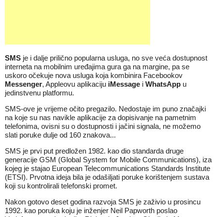
SMS
je i dalje prilično popularna usluga, no sve veća dostupnost
interneta na mobilnim uređajima gura ga na margine, pa se
uskoro očekuje nova usluga koja kombinira Facebookov
Messenger
, Appleovu aplikaciju
iMessage
i
WhatsApp
u
jedinstvenu platformu.
SMS-ove je vrijeme očito pregazilo. Nedostaje im puno značajki
na koje su nas navikle aplikacije za dopisivanje na pametnim
telefonima, ovisni su o dostupnosti i jačini signala, ne možemo
slati poruke dulje od 160 znakova...
SMS je prvi put predložen 1982. kao dio standarda druge
generacije GSM (Global System for Mobile Communications), iza
kojeg je stajao European Telecommunications Standards Institute
(ETSI). Prvotna ideja bila je odašiljati poruke korištenjem sustava
koji su kontrolirali telefonski promet.
Nakon gotovo deset godina razvoja SMS je zaživio u prosincu
1992. kao poruka koju je inženjer Neil Papworth poslao