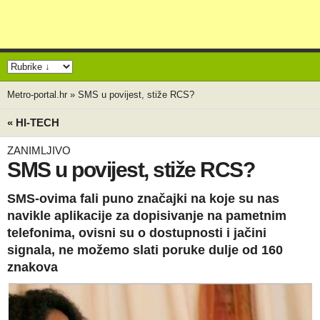
Metro-portal.hr
»
SMS u povijest, stiže RCS?
« HI-TECH
ZANIMLJIVO
SMS u povijest, stiže RCS?
SMS-ovima fali puno značajki na koje su nas
navikle aplikacije za dopisivanje na pametnim
telefonima, ovisni su o dostupnosti i jačini
signala, ne možemo slati poruke dulje od 160
znakova