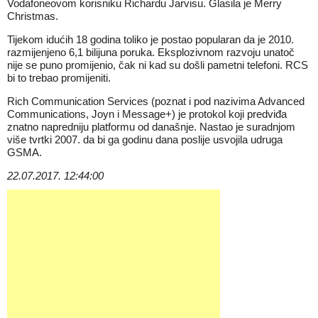
Vodafoneovom korisniku Richardu Jarvisu. Glasila je Merry
Christmas.
Tijekom idućih 18 godina toliko je postao popularan da je 2010.
razmijenjeno 6,1 bilijuna poruka. Eksplozivnom razvoju unatoč
nije se puno promijenio, čak ni kad su došli pametni telefoni. RCS
bi to trebao promijeniti.
Rich Communication Services (poznat i pod nazivima Advanced
Communications, Joyn i Message+) je protokol koji predviđa
znatno napredniju platformu od današnje. Nastao je suradnjom
više tvrtki 2007. da bi ga godinu dana poslije usvojila udruga
GSMA.
22.07.2017. 12:44:00