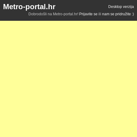
Metro-portal.hr
Desktop verzija
Dobrodošli na Metro-portal.hr!
Prijavite se
ili
nam se pridružite :)